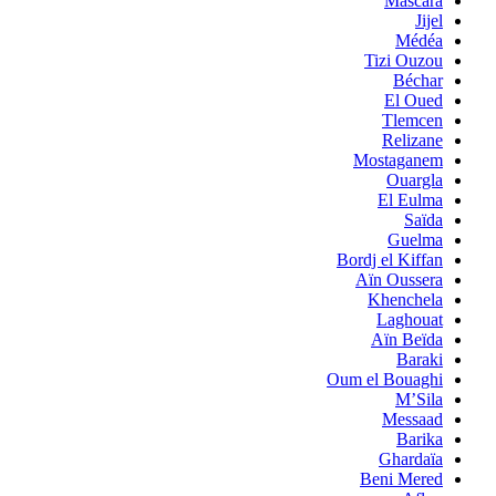
Mascara
Jijel
Médéa
Tizi Ouzou
Béchar
El Oued
Tlemcen
Relizane
Mostaganem
Ouargla
El Eulma
Saïda
Guelma
Bordj el Kiffan
Aïn Oussera
Khenchela
Laghouat
Aïn Beïda
Baraki
Oum el Bouaghi
M’Sila
Messaad
Barika
Ghardaïa
Beni Mered