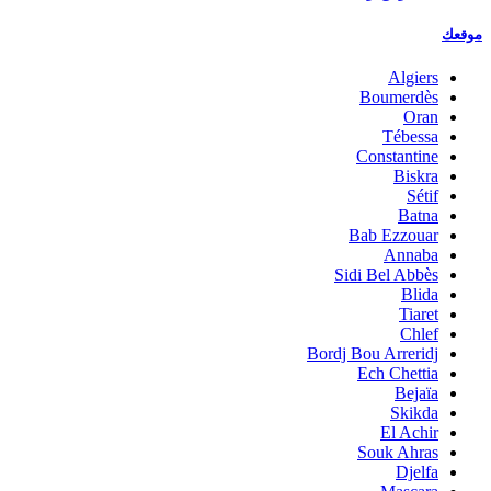
موقعك
Algiers
Boumerdès
Oran
Tébessa
Constantine
Biskra
Sétif
Batna
Bab Ezzouar
Annaba
Sidi Bel Abbès
Blida
Tiaret
Chlef
Bordj Bou Arreridj
Ech Chettia
Bejaïa
Skikda
El Achir
Souk Ahras
Djelfa