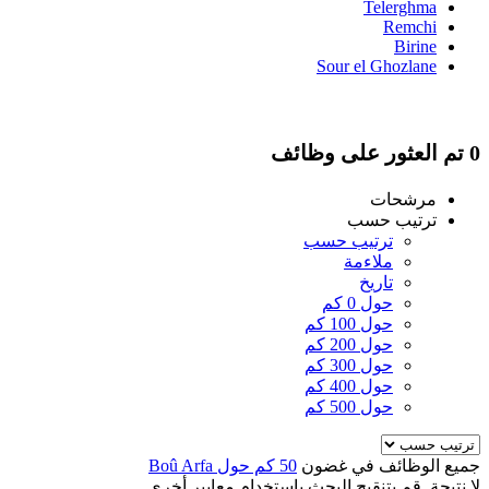
Telerghma
Remchi
Birine
Sour el Ghozlane
0 تم العثور على وظائف
مرشحات
ترتيب حسب
ترتيب حسب
ملاءمة
تاريخ
حول 0 كم
حول 100 كم
حول 200 كم
حول 300 كم
حول 400 كم
حول 500 كم
جميع الوظائف في غضون
50 كم حول Boû Arfa
لا نتيجة. قم بتنقيح البحث باستخدام معايير أخرى.