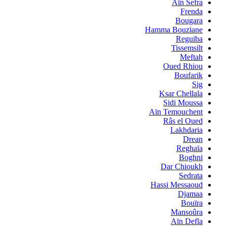
Aïn Sefra
Frenda
Bougara
Hamma Bouziane
Reguiba
Tissemsilt
Meftah
Oued Rhiou
Boufarik
Sig
Ksar Chellala
Sidi Moussa
Aïn Temouchent
Râs el Oued
Lakhdaria
Drean
Reghaïa
Boghni
Dar Chioukh
Sedrata
Hassi Messaoud
Djamaa
Bouïra
Mansoûra
Aïn Defla