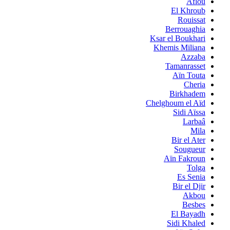
Aflou
El Khroub
Rouissat
Berrouaghia
Ksar el Boukhari
Khemis Miliana
Azzaba
Tamanrasset
Aïn Touta
Cheria
Birkhadem
Chelghoum el Aïd
Sidi Aïssa
Larbaâ
Mila
Bir el Ater
Sougueur
Aïn Fakroun
Tolga
Es Senia
Bir el Djir
Akbou
Besbes
El Bayadh
Sidi Khaled