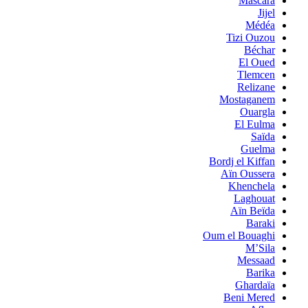
Mascara
Jijel
Médéa
Tizi Ouzou
Béchar
El Oued
Tlemcen
Relizane
Mostaganem
Ouargla
El Eulma
Saïda
Guelma
Bordj el Kiffan
Aïn Oussera
Khenchela
Laghouat
Aïn Beïda
Baraki
Oum el Bouaghi
M’Sila
Messaad
Barika
Ghardaïa
Beni Mered