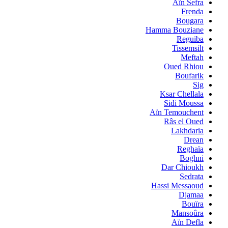
Aïn Sefra
Frenda
Bougara
Hamma Bouziane
Reguiba
Tissemsilt
Meftah
Oued Rhiou
Boufarik
Sig
Ksar Chellala
Sidi Moussa
Aïn Temouchent
Râs el Oued
Lakhdaria
Drean
Reghaïa
Boghni
Dar Chioukh
Sedrata
Hassi Messaoud
Djamaa
Bouïra
Mansoûra
Aïn Defla