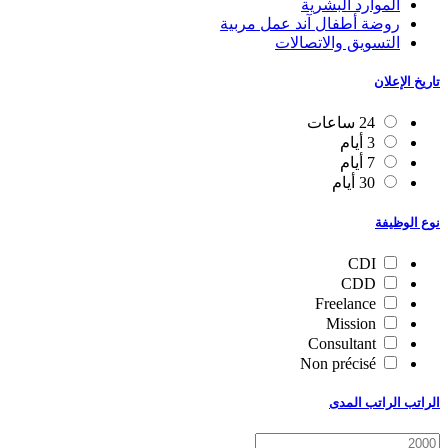
الموارد البشرية
روضة أطفال آند عمل مربية
التسويق والاتصالات
تاريخ الإعلان
24 ساعات
3 أيام
7 أيام
30 أيام
نوع الوظيفة
CDI
CDD
Freelance
Mission
Consultant
Non précisé
الراتب الراتب المدى