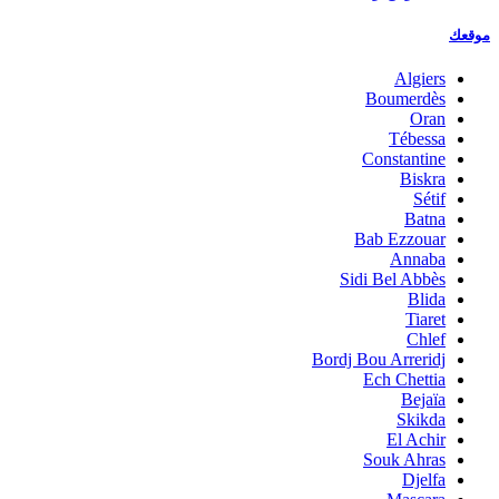
موقعك
Algiers
Boumerdès
Oran
Tébessa
Constantine
Biskra
Sétif
Batna
Bab Ezzouar
Annaba
Sidi Bel Abbès
Blida
Tiaret
Chlef
Bordj Bou Arreridj
Ech Chettia
Bejaïa
Skikda
El Achir
Souk Ahras
Djelfa