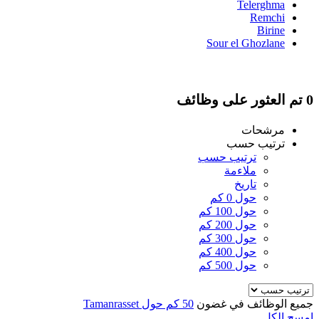
Telerghma
Remchi
Birine
Sour el Ghozlane
0 تم العثور على وظائف
مرشحات
ترتيب حسب
ترتيب حسب
ملاءمة
تاريخ
حول 0 كم
حول 100 كم
حول 200 كم
حول 300 كم
حول 400 كم
حول 500 كم
جميع الوظائف في غضون
50 كم حول Tamanrasset
امسح الكل