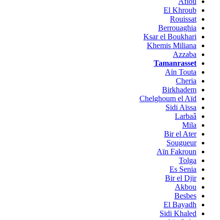
Aflou
El Khroub
Rouissat
Berrouaghia
Ksar el Boukhari
Khemis Miliana
Azzaba
Tamanrasset
Aïn Touta
Cheria
Birkhadem
Chelghoum el Aïd
Sidi Aïssa
Larbaâ
Mila
Bir el Ater
Sougueur
Aïn Fakroun
Tolga
Es Senia
Bir el Djir
Akbou
Besbes
El Bayadh
Sidi Khaled