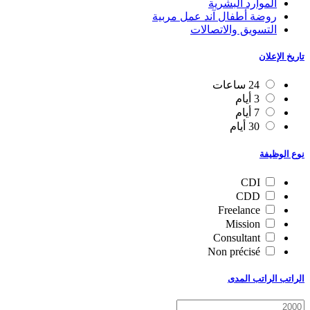
الموارد البشرية
روضة أطفال آند عمل مربية
التسويق والاتصالات
تاريخ الإعلان
24 ساعات
3 أيام
7 أيام
30 أيام
نوع الوظيفة
CDI
CDD
Freelance
Mission
Consultant
Non précisé
الراتب الراتب المدى