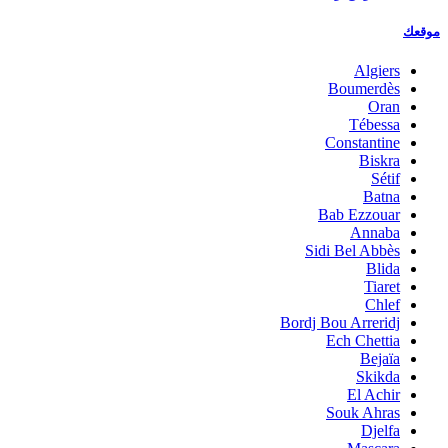
موقعك
Algiers
Boumerdès
Oran
Tébessa
Constantine
Biskra
Sétif
Batna
Bab Ezzouar
Annaba
Sidi Bel Abbès
Blida
Tiaret
Chlef
Bordj Bou Arreridj
Ech Chettia
Bejaïa
Skikda
El Achir
Souk Ahras
Djelfa