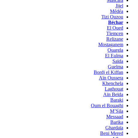
Mascara
Jijel
Médéa
Tizi Ouzou
Béchar
El Oued
Tlemcen
Relizane
Mostaganem
Ouargla
El Eulma
Saïda
Guelma
Bordj el Kiffan
Aïn Oussera
Khenchela
Laghouat
Aïn Beïda
Baraki
Oum el Bouaghi
M’Sila
Messaad
Barika
Ghardaïa
Beni Mered