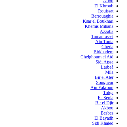
Aflou
El Khroub
Rouissat
Berrouaghia
Ksar el Boukhari
Khemis Miliana
Azzaba
Tamanrasset
Aïn Touta
Cheria
Birkhadem
Chelghoum el Aïd
Sidi Aïssa
Larbaâ
Mila
Bir el Ater
Sougueur
Aïn Fakroun
Tolga
Es Senia
Bir el Djir
Akbou
Besbes
El Bayadh
Sidi Khaled