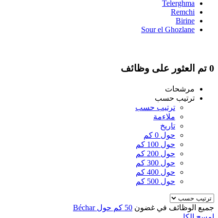
Telerghma
Remchi
Birine
Sour el Ghozlane
0 تم العثور على وظائف
مرشحات
ترتيب حسب
ترتيب حسب
ملاءمة
تاريخ
حول 0 كم
حول 100 كم
حول 200 كم
حول 300 كم
حول 400 كم
حول 500 كم
جميع الوظائف في غضون
50 كم حول Béchar
امسح الكل