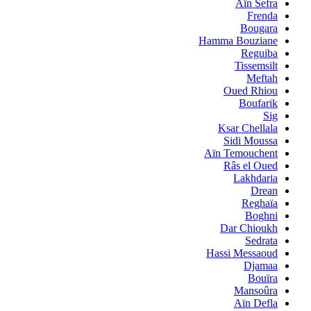
Aïn Sefra
Frenda
Bougara
Hamma Bouziane
Reguiba
Tissemsilt
Meftah
Oued Rhiou
Boufarik
Sig
Ksar Chellala
Sidi Moussa
Aïn Temouchent
Râs el Oued
Lakhdaria
Drean
Reghaïa
Boghni
Dar Chioukh
Sedrata
Hassi Messaoud
Djamaa
Bouïra
Mansoûra
Aïn Defla