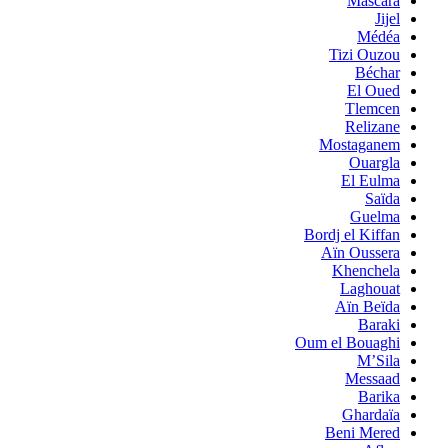
Mascara
Jijel
Médéa
Tizi Ouzou
Béchar
El Oued
Tlemcen
Relizane
Mostaganem
Ouargla
El Eulma
Saïda
Guelma
Bordj el Kiffan
Aïn Oussera
Khenchela
Laghouat
Aïn Beïda
Baraki
Oum el Bouaghi
M’Sila
Messaad
Barika
Ghardaïa
Beni Mered