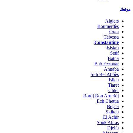
موقعك
Algiers
Boumerdès
Oran
Tébessa
Constantine
Biskra
Sétif
Batna
Bab Ezzouar
Annaba
Sidi Bel Abbès
Blida
Tiaret
Chlef
Bordj Bou Arreridj
Ech Chettia
Bejaïa
Skikda
El Achir
Souk Ahras
Djelfa