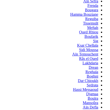
Aïn Sefra
Frenda
Bougara
Hamma Bouziane
Reguiba
Tissemsilt
Meftah
Oued Rhiou
Boufarik
Sig
Ksar Chellala
Sidi Moussa
Aïn Temouchent
Râs el Oued
Lakhdaria
Drean
Reghaïa
Boghni
Dar Chioukh
Sedrata
Hassi Messaoud
Djamaa
Bouïra
Mansoûra
Aïn Defla