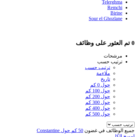
Telerghma
Remchi
Birine
Sour el Ghozlane
0 تم العثور على وظائف
مرشحات
ترتيب حسب
ترتيب حسب
ملاءمة
تاريخ
حول 0 كم
حول 100 كم
حول 200 كم
حول 300 كم
حول 400 كم
حول 500 كم
جميع الوظائف في غضون
50 كم حول Constantine
امسح الكل