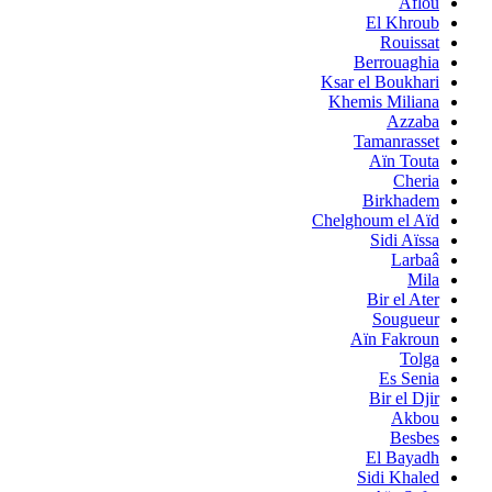
Aflou
El Khroub
Rouissat
Berrouaghia
Ksar el Boukhari
Khemis Miliana
Azzaba
Tamanrasset
Aïn Touta
Cheria
Birkhadem
Chelghoum el Aïd
Sidi Aïssa
Larbaâ
Mila
Bir el Ater
Sougueur
Aïn Fakroun
Tolga
Es Senia
Bir el Djir
Akbou
Besbes
El Bayadh
Sidi Khaled