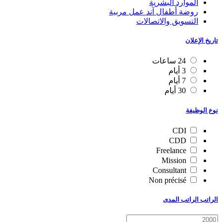
الموارد البشرية
روضة أطفال آند عمل مربية
التسويق والاتصالات
تاريخ الإعلان
24 ساعات
3 أيام
7 أيام
30 أيام
نوع الوظيفة
CDI
CDD
Freelance
Mission
Consultant
Non précisé
الراتب الراتب المدى