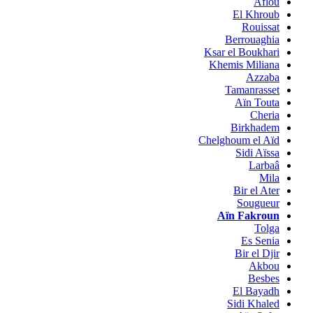
Aflou
El Khroub
Rouissat
Berrouaghia
Ksar el Boukhari
Khemis Miliana
Azzaba
Tamanrasset
Aïn Touta
Cheria
Birkhadem
Chelghoum el Aïd
Sidi Aïssa
Larbaâ
Mila
Bir el Ater
Sougueur
Aïn Fakroun
Tolga
Es Senia
Bir el Djir
Akbou
Besbes
El Bayadh
Sidi Khaled