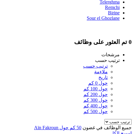
Telerghma
Remchi
Birine
Sour el Ghozlane
0 تم العثور على وظائف
مرشحات
ترتيب حسب
ترتيب حسب
ملاءمة
تاريخ
حول 0 كم
حول 100 كم
حول 200 كم
حول 300 كم
حول 400 كم
حول 500 كم
جميع الوظائف في غضون
50 كم حول Aïn Fakroun
امسح الكل