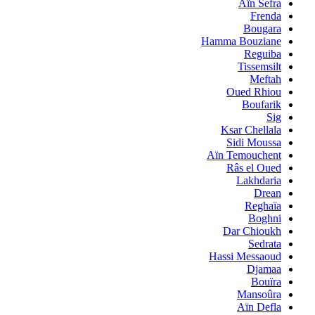
Aïn Sefra
Frenda
Bougara
Hamma Bouziane
Reguiba
Tissemsilt
Meftah
Oued Rhiou
Boufarik
Sig
Ksar Chellala
Sidi Moussa
Aïn Temouchent
Râs el Oued
Lakhdaria
Drean
Reghaïa
Boghni
Dar Chioukh
Sedrata
Hassi Messaoud
Djamaa
Bouïra
Mansoûra
Aïn Defla