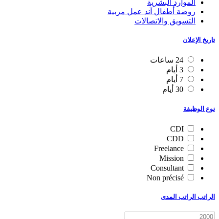
الموارد البشرية
روضة أطفال آند عمل مربية
التسويق والاتصالات
تاريخ الإعلان
24 ساعات
3 أيام
7 أيام
30 أيام
نوع الوظيفة
CDI
CDD
Freelance
Mission
Consultant
Non précisé
الراتب الراتب المدى