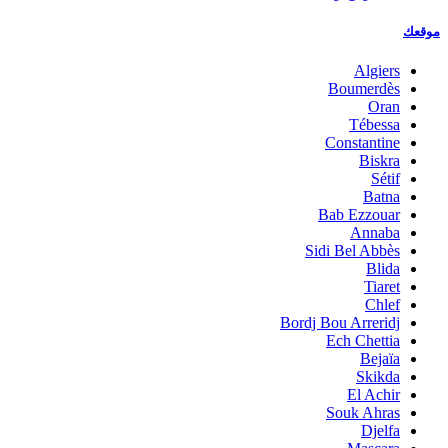
موقعك
Algiers
Boumerdès
Oran
Tébessa
Constantine
Biskra
Sétif
Batna
Bab Ezzouar
Annaba
Sidi Bel Abbès
Blida
Tiaret
Chlef
Bordj Bou Arreridj
Ech Chettia
Bejaïa
Skikda
El Achir
Souk Ahras
Djelfa