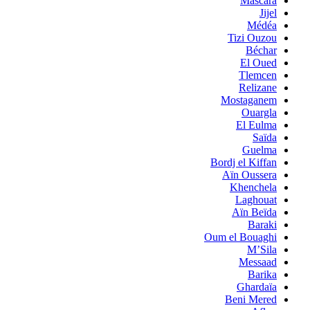
Mascara
Jijel
Médéa
Tizi Ouzou
Béchar
El Oued
Tlemcen
Relizane
Mostaganem
Ouargla
El Eulma
Saïda
Guelma
Bordj el Kiffan
Aïn Oussera
Khenchela
Laghouat
Aïn Beïda
Baraki
Oum el Bouaghi
M’Sila
Messaad
Barika
Ghardaïa
Beni Mered