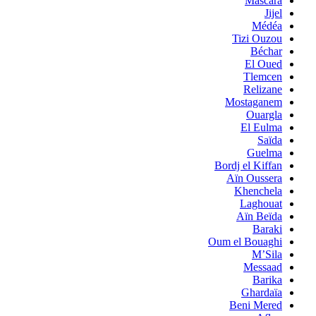
Mascara
Jijel
Médéa
Tizi Ouzou
Béchar
El Oued
Tlemcen
Relizane
Mostaganem
Ouargla
El Eulma
Saïda
Guelma
Bordj el Kiffan
Aïn Oussera
Khenchela
Laghouat
Aïn Beïda
Baraki
Oum el Bouaghi
M’Sila
Messaad
Barika
Ghardaïa
Beni Mered