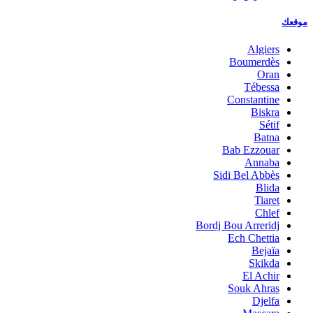
موقعك
Algiers
Boumerdès
Oran
Tébessa
Constantine
Biskra
Sétif
Batna
Bab Ezzouar
Annaba
Sidi Bel Abbès
Blida
Tiaret
Chlef
Bordj Bou Arreridj
Ech Chettia
Bejaïa
Skikda
El Achir
Souk Ahras
Djelfa