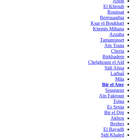
Aflou
El Khroub
Rouissat
Berrouaghia
Ksar el Boukhari
Khemis Miliana
Azzaba
Tamanrasset
Aïn Touta
Cheria
Birkhadem
Chelghoum el Aïd
Sidi Aïssa
Larbaâ
Mila
Bir el Ater
Sougueur
Aïn Fakroun
Tolga
Es Senia
Bir el Djir
Akbou
Besbes
El Bayadh
Sidi Khaled