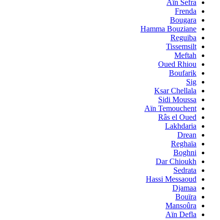
Aïn Sefra
Frenda
Bougara
Hamma Bouziane
Reguiba
Tissemsilt
Meftah
Oued Rhiou
Boufarik
Sig
Ksar Chellala
Sidi Moussa
Aïn Temouchent
Râs el Oued
Lakhdaria
Drean
Reghaïa
Boghni
Dar Chioukh
Sedrata
Hassi Messaoud
Djamaa
Bouïra
Mansoûra
Aïn Defla