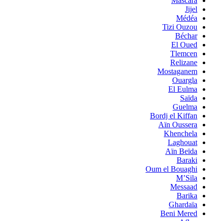
Mascara
Jijel
Médéa
Tizi Ouzou
Béchar
El Oued
Tlemcen
Relizane
Mostaganem
Ouargla
El Eulma
Saïda
Guelma
Bordj el Kiffan
Aïn Oussera
Khenchela
Laghouat
Aïn Beïda
Baraki
Oum el Bouaghi
M’Sila
Messaad
Barika
Ghardaïa
Beni Mered