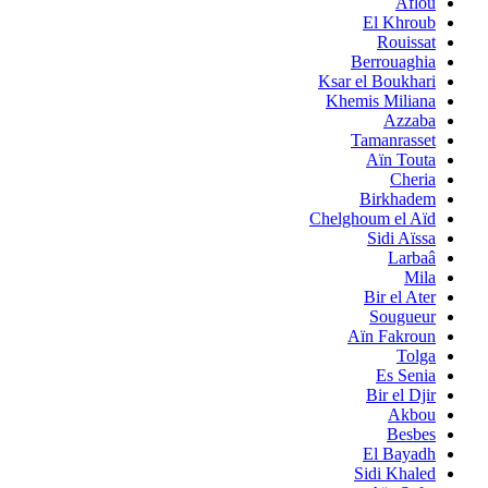
Aflou
El Khroub
Rouissat
Berrouaghia
Ksar el Boukhari
Khemis Miliana
Azzaba
Tamanrasset
Aïn Touta
Cheria
Birkhadem
Chelghoum el Aïd
Sidi Aïssa
Larbaâ
Mila
Bir el Ater
Sougueur
Aïn Fakroun
Tolga
Es Senia
Bir el Djir
Akbou
Besbes
El Bayadh
Sidi Khaled