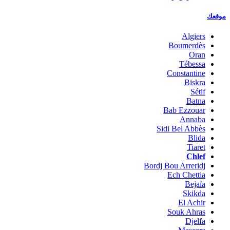
موقعك
Algiers
Boumerdès
Oran
Tébessa
Constantine
Biskra
Sétif
Batna
Bab Ezzouar
Annaba
Sidi Bel Abbès
Blida
Tiaret
Chlef
Bordj Bou Arreridj
Ech Chettia
Bejaïa
Skikda
El Achir
Souk Ahras
Djelfa