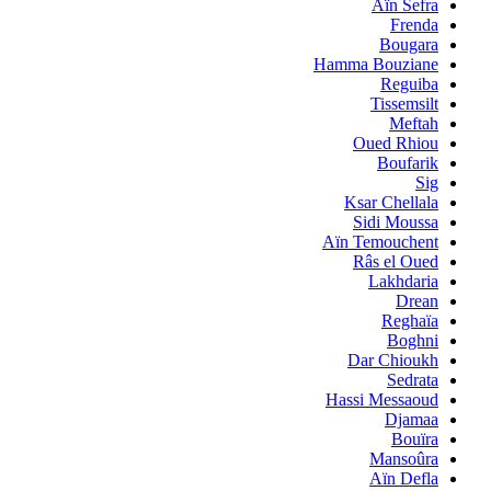
Aïn Sefra
Frenda
Bougara
Hamma Bouziane
Reguiba
Tissemsilt
Meftah
Oued Rhiou
Boufarik
Sig
Ksar Chellala
Sidi Moussa
Aïn Temouchent
Râs el Oued
Lakhdaria
Drean
Reghaïa
Boghni
Dar Chioukh
Sedrata
Hassi Messaoud
Djamaa
Bouïra
Mansoûra
Aïn Defla