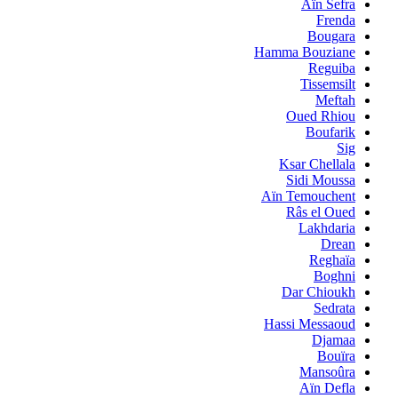
Aïn Sefra
Frenda
Bougara
Hamma Bouziane
Reguiba
Tissemsilt
Meftah
Oued Rhiou
Boufarik
Sig
Ksar Chellala
Sidi Moussa
Aïn Temouchent
Râs el Oued
Lakhdaria
Drean
Reghaïa
Boghni
Dar Chioukh
Sedrata
Hassi Messaoud
Djamaa
Bouïra
Mansoûra
Aïn Defla