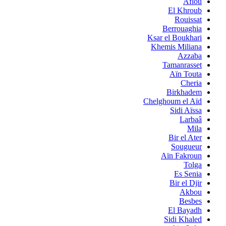
Aflou
El Khroub
Rouissat
Berrouaghia
Ksar el Boukhari
Khemis Miliana
Azzaba
Tamanrasset
Aïn Touta
Cheria
Birkhadem
Chelghoum el Aïd
Sidi Aïssa
Larbaâ
Mila
Bir el Ater
Sougueur
Aïn Fakroun
Tolga
Es Senia
Bir el Djir
Akbou
Besbes
El Bayadh
Sidi Khaled