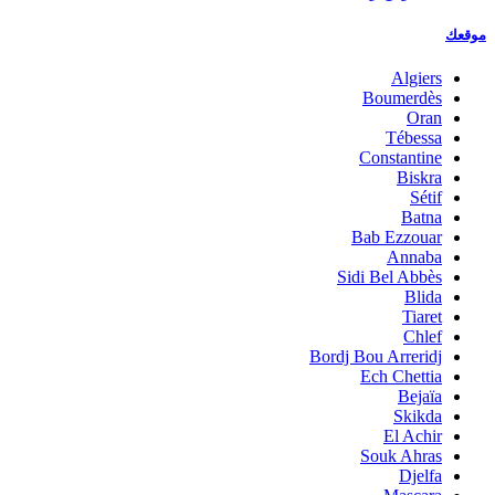
موقعك
Algiers
Boumerdès
Oran
Tébessa
Constantine
Biskra
Sétif
Batna
Bab Ezzouar
Annaba
Sidi Bel Abbès
Blida
Tiaret
Chlef
Bordj Bou Arreridj
Ech Chettia
Bejaïa
Skikda
El Achir
Souk Ahras
Djelfa