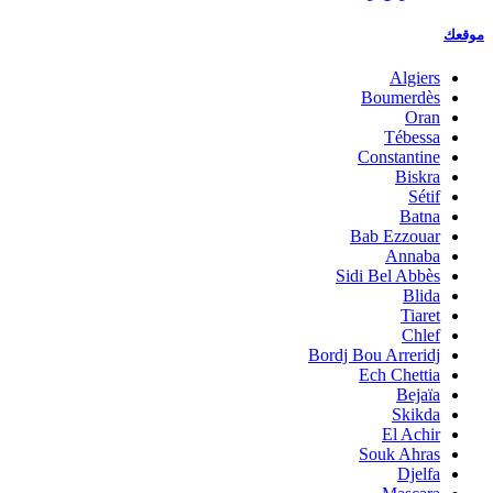
موقعك
Algiers
Boumerdès
Oran
Tébessa
Constantine
Biskra
Sétif
Batna
Bab Ezzouar
Annaba
Sidi Bel Abbès
Blida
Tiaret
Chlef
Bordj Bou Arreridj
Ech Chettia
Bejaïa
Skikda
El Achir
Souk Ahras
Djelfa