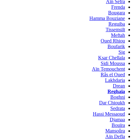
Aïn Sefra
Frenda
Bougara
Hamma Bouziane
Reguiba
Tissemsilt
Meftah
Oued Rhiou
Boufarik
Sig
Ksar Chellala
Sidi Moussa
Aïn Temouchent
Râs el Oued
Lakhdaria
Drean
Reghaïa
Boghni
Dar Chioukh
Sedrata
Hassi Messaoud
Djamaa
Bouïra
Mansoûra
Aïn Defla