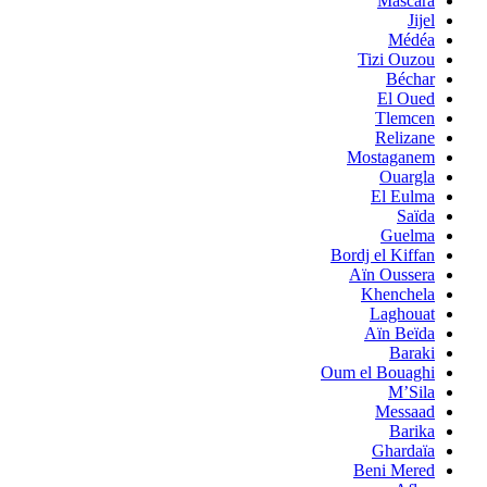
Mascara
Jijel
Médéa
Tizi Ouzou
Béchar
El Oued
Tlemcen
Relizane
Mostaganem
Ouargla
El Eulma
Saïda
Guelma
Bordj el Kiffan
Aïn Oussera
Khenchela
Laghouat
Aïn Beïda
Baraki
Oum el Bouaghi
M’Sila
Messaad
Barika
Ghardaïa
Beni Mered