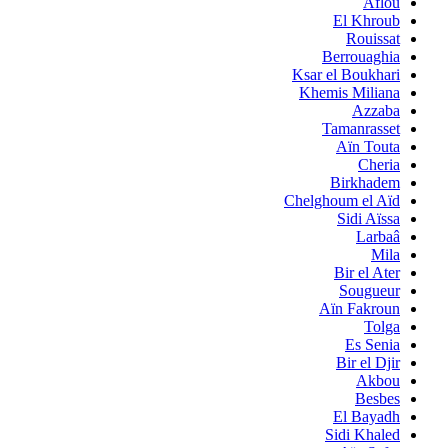
Aflou
El Khroub
Rouissat
Berrouaghia
Ksar el Boukhari
Khemis Miliana
Azzaba
Tamanrasset
Aïn Touta
Cheria
Birkhadem
Chelghoum el Aïd
Sidi Aïssa
Larbaâ
Mila
Bir el Ater
Sougueur
Aïn Fakroun
Tolga
Es Senia
Bir el Djir
Akbou
Besbes
El Bayadh
Sidi Khaled