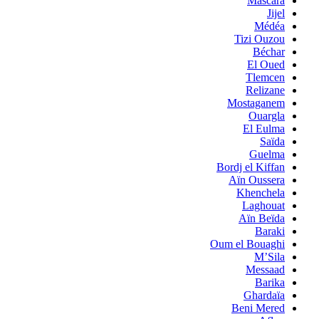
Mascara
Jijel
Médéa
Tizi Ouzou
Béchar
El Oued
Tlemcen
Relizane
Mostaganem
Ouargla
El Eulma
Saïda
Guelma
Bordj el Kiffan
Aïn Oussera
Khenchela
Laghouat
Aïn Beïda
Baraki
Oum el Bouaghi
M’Sila
Messaad
Barika
Ghardaïa
Beni Mered