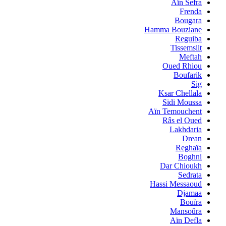
Aïn Sefra
Frenda
Bougara
Hamma Bouziane
Reguiba
Tissemsilt
Meftah
Oued Rhiou
Boufarik
Sig
Ksar Chellala
Sidi Moussa
Aïn Temouchent
Râs el Oued
Lakhdaria
Drean
Reghaïa
Boghni
Dar Chioukh
Sedrata
Hassi Messaoud
Djamaa
Bouïra
Mansoûra
Aïn Defla