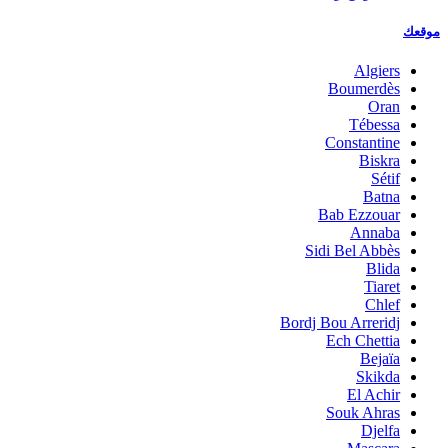
موقعك
Algiers
Boumerdès
Oran
Tébessa
Constantine
Biskra
Sétif
Batna
Bab Ezzouar
Annaba
Sidi Bel Abbès
Blida
Tiaret
Chlef
Bordj Bou Arreridj
Ech Chettia
Bejaïa
Skikda
El Achir
Souk Ahras
Djelfa