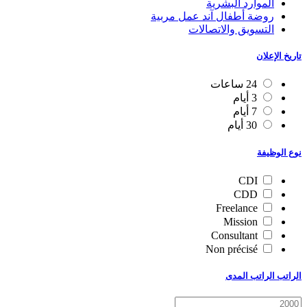
الموارد البشرية
روضة أطفال آند عمل مربية
التسويق والاتصالات
تاريخ الإعلان
24 ساعات
3 أيام
7 أيام
30 أيام
نوع الوظيفة
CDI
CDD
Freelance
Mission
Consultant
Non précisé
الراتب الراتب المدى