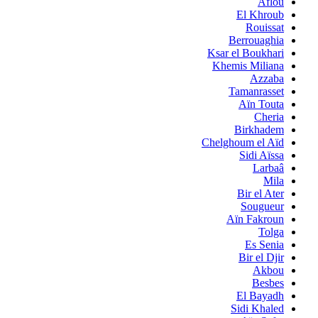
Aflou
El Khroub
Rouissat
Berrouaghia
Ksar el Boukhari
Khemis Miliana
Azzaba
Tamanrasset
Aïn Touta
Cheria
Birkhadem
Chelghoum el Aïd
Sidi Aïssa
Larbaâ
Mila
Bir el Ater
Sougueur
Aïn Fakroun
Tolga
Es Senia
Bir el Djir
Akbou
Besbes
El Bayadh
Sidi Khaled