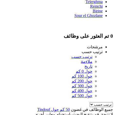
Telerghma
Remchi
Birine
Sour el Ghozlane
0 تم العثور على وظائف
مرشحات
ترتيب حسب
ترتيب حسب
ملاءمة
تاريخ
حول 0 كم
حول 100 كم
حول 200 كم
حول 300 كم
حول 400 كم
حول 500 كم
جميع الوظائف في غضون
50 كم حول Tindouf
لا نتيجة. قم بتنقيح البحث باستخدام معايير أخرى.