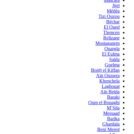
Mascara
Jijel
Médéa
Tizi Ouzou
Béchar
El Oued
Tlemcen
Relizane
Mostaganem
Ouargla
El Eulma
Saïda
Guelma
Bordj el Kiffan
Aïn Oussera
Khenchela
Laghouat
Aïn Beïda
Baraki
Oum el Bouaghi
M’Sila
Messaad
Barika
Ghardaïa
Beni Mered