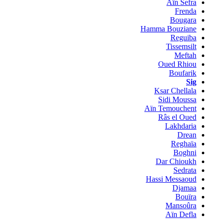
Aïn Sefra
Frenda
Bougara
Hamma Bouziane
Reguiba
Tissemsilt
Meftah
Oued Rhiou
Boufarik
Sig
Ksar Chellala
Sidi Moussa
Aïn Temouchent
Râs el Oued
Lakhdaria
Drean
Reghaïa
Boghni
Dar Chioukh
Sedrata
Hassi Messaoud
Djamaa
Bouïra
Mansoûra
Aïn Defla