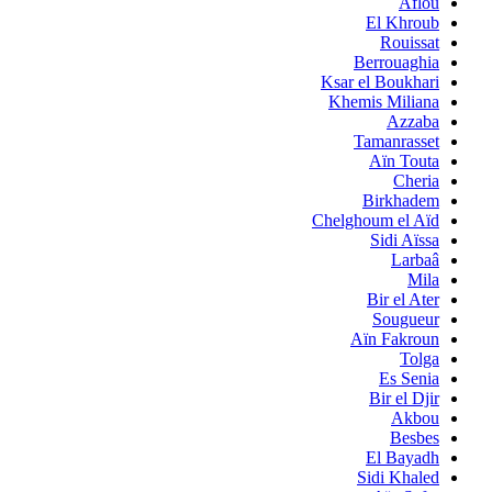
Aflou
El Khroub
Rouissat
Berrouaghia
Ksar el Boukhari
Khemis Miliana
Azzaba
Tamanrasset
Aïn Touta
Cheria
Birkhadem
Chelghoum el Aïd
Sidi Aïssa
Larbaâ
Mila
Bir el Ater
Sougueur
Aïn Fakroun
Tolga
Es Senia
Bir el Djir
Akbou
Besbes
El Bayadh
Sidi Khaled