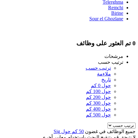
Telerghma
Remchi
Birine
Sour el Ghozlane
0 تم العثور على وظائف
مرشحات
ترتيب حسب
ترتيب حسب
ملاءمة
تاريخ
حول 0 كم
حول 100 كم
حول 200 كم
حول 300 كم
حول 400 كم
حول 500 كم
جميع الوظائف في غضون
50 كم حول Sig
لا نتيجة. قم بتنقيح البحث باستخدام معايير أخرى.