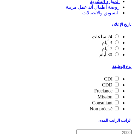
الموارد البشرية
روضة أطفال آند عمل مربية
التسويق والاتصالات
تاريخ الإعلان
24 ساعات
3 أيام
7 أيام
30 أيام
نوع الوظيفة
CDI
CDD
Freelance
Mission
Consultant
Non précisé
الراتب الراتب المدى