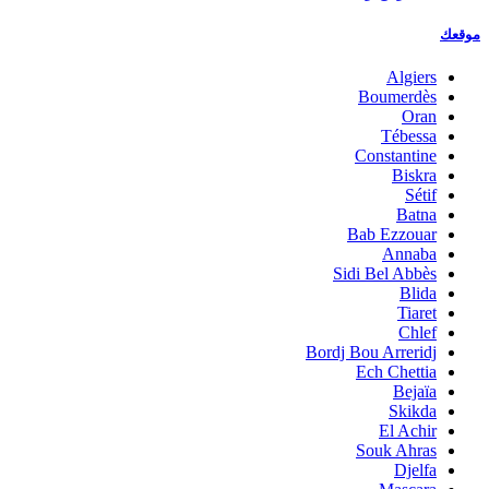
موقعك
Algiers
Boumerdès
Oran
Tébessa
Constantine
Biskra
Sétif
Batna
Bab Ezzouar
Annaba
Sidi Bel Abbès
Blida
Tiaret
Chlef
Bordj Bou Arreridj
Ech Chettia
Bejaïa
Skikda
El Achir
Souk Ahras
Djelfa