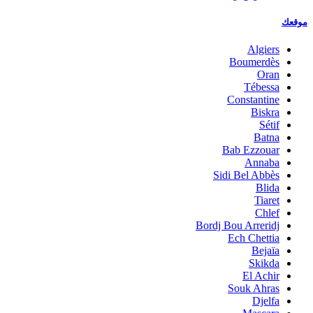
موقعك
Algiers
Boumerdès
Oran
Tébessa
Constantine
Biskra
Sétif
Batna
Bab Ezzouar
Annaba
Sidi Bel Abbès
Blida
Tiaret
Chlef
Bordj Bou Arreridj
Ech Chettia
Bejaïa
Skikda
El Achir
Souk Ahras
Djelfa