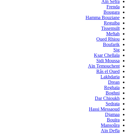
Aïn Sefra
Frenda
Bougara
Hamma Bouziane
Reguiba
Tissemsilt
Meftah
Oued Rhiou
Boufarik
Sig
Ksar Chellala
Sidi Moussa
Aïn Temouchent
Râs el Oued
Lakhdaria
Drean
Reghaïa
Boghni
Dar Chioukh
Sedrata
Hassi Messaoud
Djamaa
Bouïra
Mansoûra
Aïn Defla