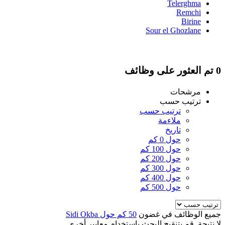
Telerghma
Remchi
Birine
Sour el Ghozlane
0 تم العثور على وظائف
مرشحات
ترتيب حسب
ترتيب حسب
ملاءمة
تاريخ
حول 0 كم
حول 100 كم
حول 200 كم
حول 300 كم
حول 400 كم
حول 500 كم
جميع الوظائف في غضون
50 كم حول Sidi Okba
لا نتيجة. قم بتنقيح البحث باستخدام معايير أخرى.