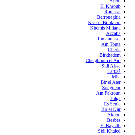
Aflou
El Khroub
Rouissat
Berrouaghia
Ksar el Boukhari
Khemis Miliana
Azzaba
Tamanrasset
Aïn Touta
Cheria
Birkhadem
Chelghoum el Aïd
Sidi Aïssa
Larbaâ
Mila
Bir el Ater
Sougueur
Aïn Fakroun
Tolga
Es Senia
Bir el Djir
Akbou
Besbes
El Bayadh
Sidi Khaled