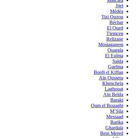
Mascara
Jijel
Médéa
Tizi Ouzou
Béchar
El Oued
Tlemcen
Relizane
Mostaganem
Ouargla
El Eulma
Saïda
Guelma
Bordj el Kiffan
Aïn Oussera
Khenchela
Laghouat
Aïn Beïda
Baraki
Oum el Bouaghi
M’Sila
Messaad
Barika
Ghardaïa
Beni Mered