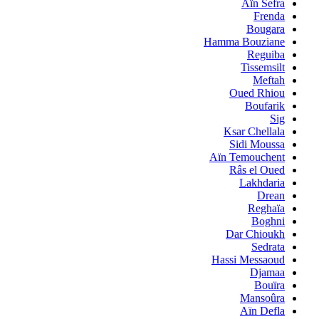
Aïn Sefra
Frenda
Bougara
Hamma Bouziane
Reguiba
Tissemsilt
Meftah
Oued Rhiou
Boufarik
Sig
Ksar Chellala
Sidi Moussa
Aïn Temouchent
Râs el Oued
Lakhdaria
Drean
Reghaïa
Boghni
Dar Chioukh
Sedrata
Hassi Messaoud
Djamaa
Bouïra
Mansoûra
Aïn Defla