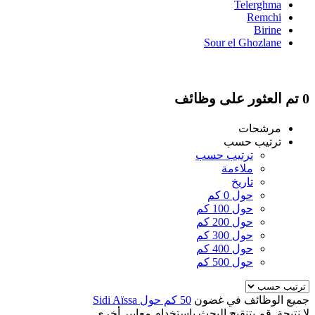
Telerghma
Remchi
Birine
Sour el Ghozlane
0 تم العثور على وظائف
مرشحات
ترتيب حسب
ترتيب حسب
ملاءمة
تاريخ
حول 0 كم
حول 100 كم
حول 200 كم
حول 300 كم
حول 400 كم
حول 500 كم
جميع الوظائف في غضون
50 كم حول Sidi Aïssa
لا نتيجة. قم بتنقيح البحث باستخدام معايير أخرى.