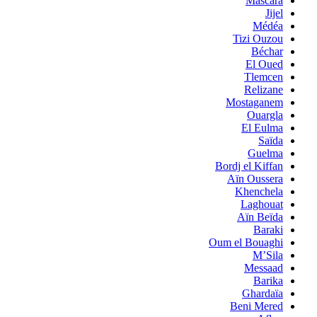
Mascara
Jijel
Médéa
Tizi Ouzou
Béchar
El Oued
Tlemcen
Relizane
Mostaganem
Ouargla
El Eulma
Saïda
Guelma
Bordj el Kiffan
Aïn Oussera
Khenchela
Laghouat
Aïn Beïda
Baraki
Oum el Bouaghi
M’Sila
Messaad
Barika
Ghardaïa
Beni Mered