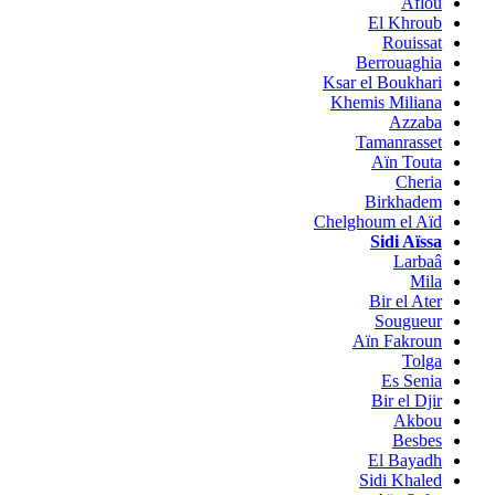
Aflou
El Khroub
Rouissat
Berrouaghia
Ksar el Boukhari
Khemis Miliana
Azzaba
Tamanrasset
Aïn Touta
Cheria
Birkhadem
Chelghoum el Aïd
Sidi Aïssa
Larbaâ
Mila
Bir el Ater
Sougueur
Aïn Fakroun
Tolga
Es Senia
Bir el Djir
Akbou
Besbes
El Bayadh
Sidi Khaled