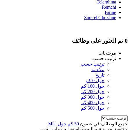
Telerghma
Remchi
Birine
Sour el Ghozlane
0 تم العثور على وظائف
مرشحات
ترتيب حسب
ترتيب حسب
ملاءمة
تاريخ
حول 0 كم
حول 100 كم
حول 200 كم
حول 300 كم
حول 400 كم
حول 500 كم
جميع الوظائف في غضون
50 كم حول Mila
لا نتيجة. قم بتنقيح البحث باستخدام معايير أخرى.