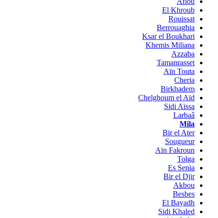
Aflou
El Khroub
Rouissat
Berrouaghia
Ksar el Boukhari
Khemis Miliana
Azzaba
Tamanrasset
Aïn Touta
Cheria
Birkhadem
Chelghoum el Aïd
Sidi Aïssa
Larbaâ
Mila
Bir el Ater
Sougueur
Aïn Fakroun
Tolga
Es Senia
Bir el Djir
Akbou
Besbes
El Bayadh
Sidi Khaled