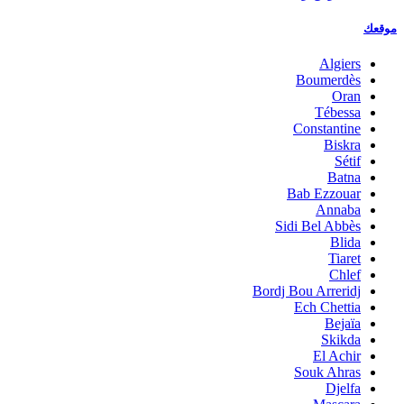
موقعك
Algiers
Boumerdès
Oran
Tébessa
Constantine
Biskra
Sétif
Batna
Bab Ezzouar
Annaba
Sidi Bel Abbès
Blida
Tiaret
Chlef
Bordj Bou Arreridj
Ech Chettia
Bejaïa
Skikda
El Achir
Souk Ahras
Djelfa