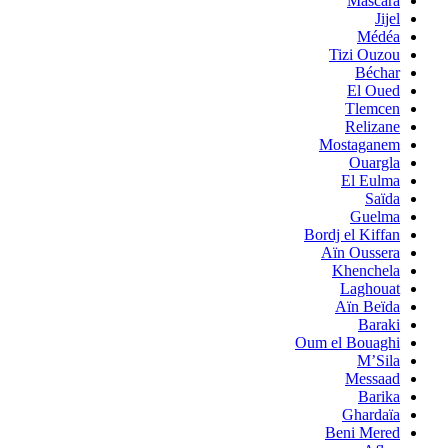
Mascara
Jijel
Médéa
Tizi Ouzou
Béchar
El Oued
Tlemcen
Relizane
Mostaganem
Ouargla
El Eulma
Saïda
Guelma
Bordj el Kiffan
Aïn Oussera
Khenchela
Laghouat
Aïn Beïda
Baraki
Oum el Bouaghi
M’Sila
Messaad
Barika
Ghardaïa
Beni Mered