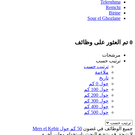
Telerghma
Remchi
Birine
Sour el Ghozlane
0 تم العثور على وظائف
مرشحات
ترتيب حسب
ترتيب حسب
ملاءمة
تاريخ
حول 0 كم
حول 100 كم
حول 200 كم
حول 300 كم
حول 400 كم
حول 500 كم
جميع الوظائف في غضون
50 كم حول Mers el Kebir
لا نتيجة. قم بتنقيح البحث باستخدام معايير أخرى.