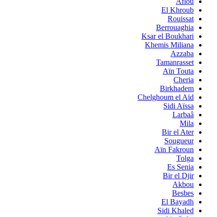
Aflou
El Khroub
Rouissat
Berrouaghia
Ksar el Boukhari
Khemis Miliana
Azzaba
Tamanrasset
Aïn Touta
Cheria
Birkhadem
Chelghoum el Aïd
Sidi Aïssa
Larbaâ
Mila
Bir el Ater
Sougueur
Aïn Fakroun
Tolga
Es Senia
Bir el Djir
Akbou
Besbes
El Bayadh
Sidi Khaled