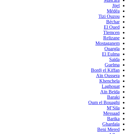
Mascara
Jijel
Médéa
Tizi Ouzou
Béchar
El Oued
Tlemcen
Relizane
Mostaganem
Ouargla
El Eulma
Saïda
Guelma
Bordj el Kiffan
Aïn Oussera
Khenchela
Laghouat
Aïn Beïda
Baraki
Oum el Bouaghi
M’Sila
Messaad
Barika
Ghardaïa
Beni Mered