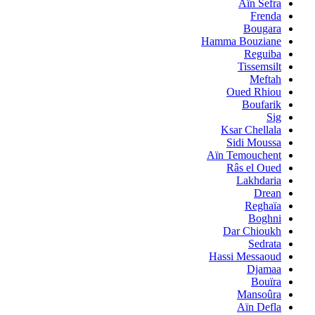
Aïn Sefra
Frenda
Bougara
Hamma Bouziane
Reguiba
Tissemsilt
Meftah
Oued Rhiou
Boufarik
Sig
Ksar Chellala
Sidi Moussa
Aïn Temouchent
Râs el Oued
Lakhdaria
Drean
Reghaïa
Boghni
Dar Chioukh
Sedrata
Hassi Messaoud
Djamaa
Bouïra
Mansoûra
Aïn Defla