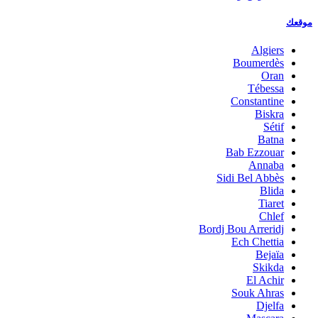
موقعك
Algiers
Boumerdès
Oran
Tébessa
Constantine
Biskra
Sétif
Batna
Bab Ezzouar
Annaba
Sidi Bel Abbès
Blida
Tiaret
Chlef
Bordj Bou Arreridj
Ech Chettia
Bejaïa
Skikda
El Achir
Souk Ahras
Djelfa