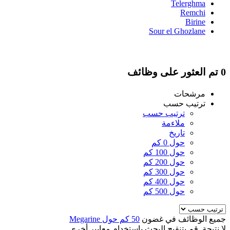
Telerghma
Remchi
Birine
Sour el Ghozlane
0 تم العثور على وظائف
مرشحات
ترتيب حسب
ترتيب حسب
ملاءمة
تاريخ
حول 0 كم
حول 100 كم
حول 200 كم
حول 300 كم
حول 400 كم
حول 500 كم
جميع الوظائف في غضون
50 كم حول Megarine
لا نتيجة. قم بتنقيح البحث باستخدام معايير أخرى.