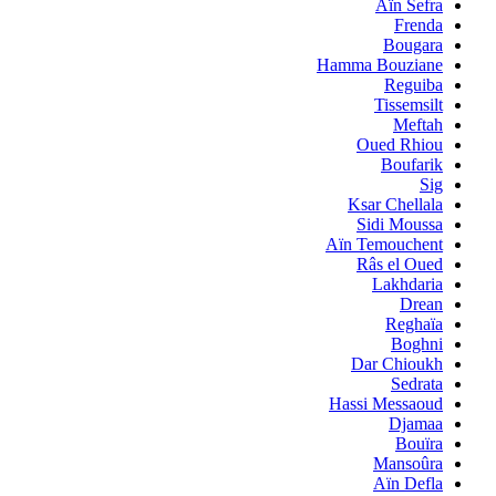
Aïn Sefra
Frenda
Bougara
Hamma Bouziane
Reguiba
Tissemsilt
Meftah
Oued Rhiou
Boufarik
Sig
Ksar Chellala
Sidi Moussa
Aïn Temouchent
Râs el Oued
Lakhdaria
Drean
Reghaïa
Boghni
Dar Chioukh
Sedrata
Hassi Messaoud
Djamaa
Bouïra
Mansoûra
Aïn Defla