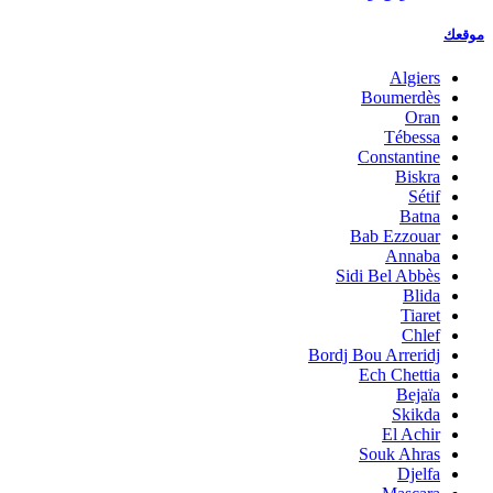
موقعك
Algiers
Boumerdès
Oran
Tébessa
Constantine
Biskra
Sétif
Batna
Bab Ezzouar
Annaba
Sidi Bel Abbès
Blida
Tiaret
Chlef
Bordj Bou Arreridj
Ech Chettia
Bejaïa
Skikda
El Achir
Souk Ahras
Djelfa