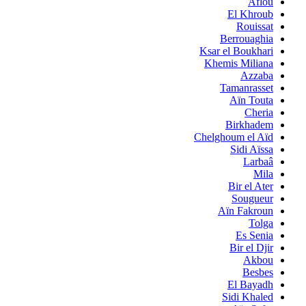
Aflou
El Khroub
Rouissat
Berrouaghia
Ksar el Boukhari
Khemis Miliana
Azzaba
Tamanrasset
Aïn Touta
Cheria
Birkhadem
Chelghoum el Aïd
Sidi Aïssa
Larbaâ
Mila
Bir el Ater
Sougueur
Aïn Fakroun
Tolga
Es Senia
Bir el Djir
Akbou
Besbes
El Bayadh
Sidi Khaled