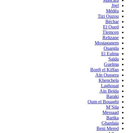
Mascara
Jijel
Médéa
Tizi Ouzou
Béchar
El Oued
Tlemcen
Relizane
Mostaganem
Ouargla
El Eulma
Saïda
Guelma
Bordj el Kiffan
Aïn Oussera
Khenchela
Laghouat
Aïn Beïda
Baraki
Oum el Bouaghi
M’Sila
Messaad
Barika
Ghardaïa
Beni Mered