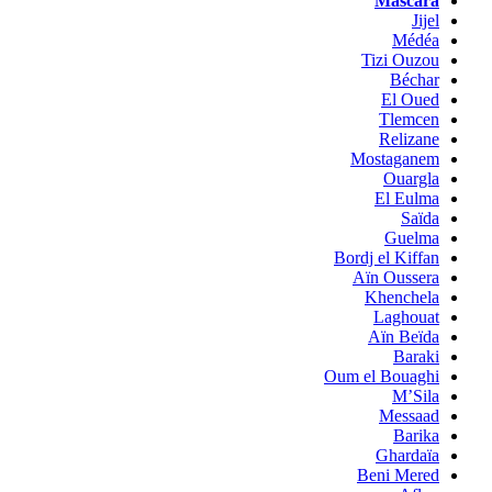
Mascara
Jijel
Médéa
Tizi Ouzou
Béchar
El Oued
Tlemcen
Relizane
Mostaganem
Ouargla
El Eulma
Saïda
Guelma
Bordj el Kiffan
Aïn Oussera
Khenchela
Laghouat
Aïn Beïda
Baraki
Oum el Bouaghi
M’Sila
Messaad
Barika
Ghardaïa
Beni Mered