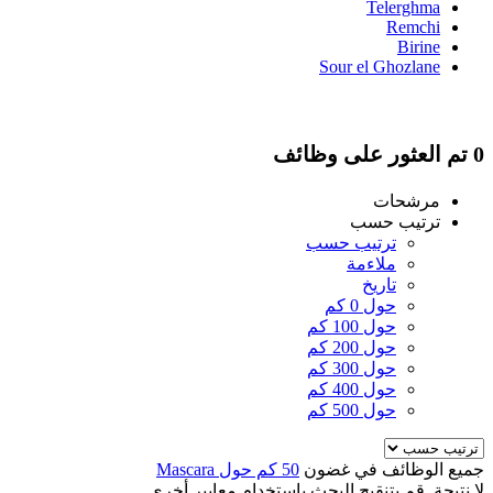
Telerghma
Remchi
Birine
Sour el Ghozlane
0 تم العثور على وظائف
مرشحات
ترتيب حسب
ترتيب حسب
ملاءمة
تاريخ
حول 0 كم
حول 100 كم
حول 200 كم
حول 300 كم
حول 400 كم
حول 500 كم
جميع الوظائف في غضون
50 كم حول Mascara
لا نتيجة. قم بتنقيح البحث باستخدام معايير أخرى.