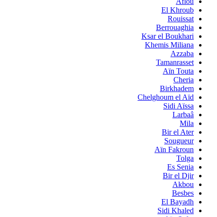
Aflou
El Khroub
Rouissat
Berrouaghia
Ksar el Boukhari
Khemis Miliana
Azzaba
Tamanrasset
Aïn Touta
Cheria
Birkhadem
Chelghoum el Aïd
Sidi Aïssa
Larbaâ
Mila
Bir el Ater
Sougueur
Aïn Fakroun
Tolga
Es Senia
Bir el Djir
Akbou
Besbes
El Bayadh
Sidi Khaled