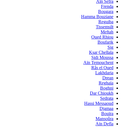
Aïn Sefra
Frenda
Bougara
Hamma Bouziane
Reguiba
Tissemsilt
Meftah
Oued Rhiou
Boufarik
Sig
Ksar Chellala
Sidi Moussa
Aïn Temouchent
Râs el Oued
Lakhdaria
Drean
Reghaïa
Boghni
Dar Chioukh
Sedrata
Hassi Messaoud
Djamaa
Bouïra
Mansoûra
Aïn Defla