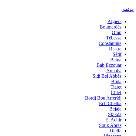
موقعك
Algiers
Boumerdès
Oran
Tébessa
Constantine
Biskra
Sétif
Batna
Bab Ezzouar
Annaba
Sidi Bel Abbès
Blida
Tiaret
Chlef
Bordj Bou Arreridj
Ech Chettia
Bejaïa
Skikda
El Achir
Souk Ahras
Djelfa