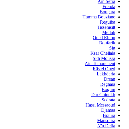
Aïn Sefra
Frenda
Bougara
Hamma Bouziane
Reguiba
Tissemsilt
Meftah
Oued Rhiou
Boufarik
Sig
Ksar Chellala
Sidi Moussa
Aïn Temouchent
Râs el Oued
Lakhdaria
Drean
Reghaïa
Boghni
Dar Chioukh
Sedrata
Hassi Messaoud
Djamaa
Bouïra
Mansoûra
Aïn Defla