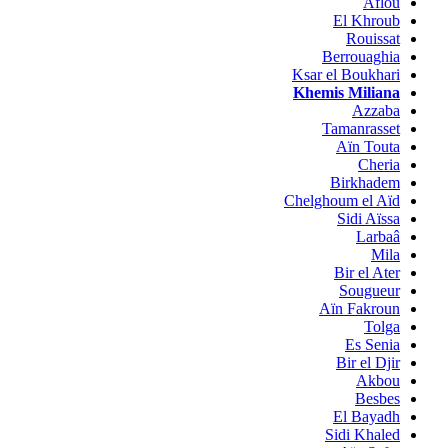
Aflou
El Khroub
Rouissat
Berrouaghia
Ksar el Boukhari
Khemis Miliana
Azzaba
Tamanrasset
Aïn Touta
Cheria
Birkhadem
Chelghoum el Aïd
Sidi Aïssa
Larbaâ
Mila
Bir el Ater
Sougueur
Aïn Fakroun
Tolga
Es Senia
Bir el Djir
Akbou
Besbes
El Bayadh
Sidi Khaled