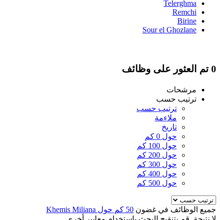
Telerghma
Remchi
Birine
Sour el Ghozlane
0 تم العثور على وظائف
مرشحات
ترتيب حسب
ترتيب حسب
ملاءمة
تاريخ
حول 0 كم
حول 100 كم
حول 200 كم
حول 300 كم
حول 400 كم
حول 500 كم
جميع الوظائف في غضون
50 كم حول Khemis Miliana
لا نتيجة. قم بتنقيح البحث باستخدام معايير أخرى.