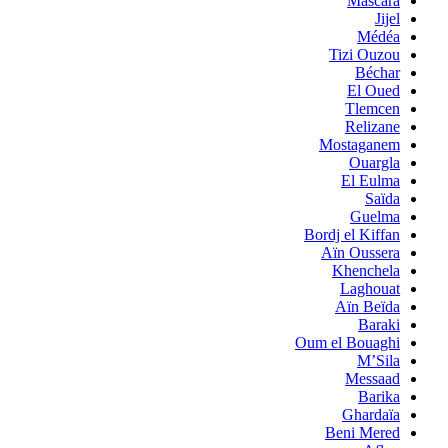
Mascara
Jijel
Médéa
Tizi Ouzou
Béchar
El Oued
Tlemcen
Relizane
Mostaganem
Ouargla
El Eulma
Saïda
Guelma
Bordj el Kiffan
Aïn Oussera
Khenchela
Laghouat
Aïn Beïda
Baraki
Oum el Bouaghi
M’Sila
Messaad
Barika
Ghardaïa
Beni Mered