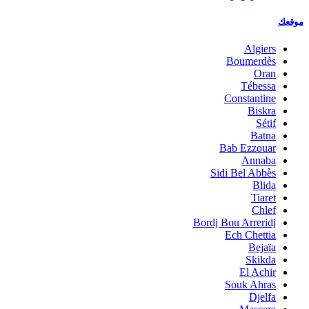
موقعك
Algiers
Boumerdès
Oran
Tébessa
Constantine
Biskra
Sétif
Batna
Bab Ezzouar
Annaba
Sidi Bel Abbès
Blida
Tiaret
Chlef
Bordj Bou Arreridj
Ech Chettia
Bejaïa
Skikda
El Achir
Souk Ahras
Djelfa