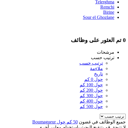
Telerghma
Remchi
Birine
Sour el Ghozlane
0 تم العثور على وظائف
مرشحات
ترتيب حسب
ترتيب حسب
ملاءمة
تاريخ
حول 0 كم
حول 100 كم
حول 200 كم
حول 300 كم
حول 400 كم
حول 500 كم
جميع الوظائف في غضون
50 كم حول Boumagueur
لا نتيجة. قم بتنقيح البحث باستخدام معايير أخرى.