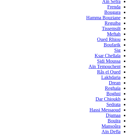
Aïn Sefra
Frenda
Bougara
Hamma Bouziane
Reguiba
Tissemsilt
Meftah
Oued Rhiou
Boufarik
Sig
Ksar Chellala
Sidi Moussa
Aïn Temouchent
Râs el Oued
Lakhdaria
Drean
Reghaïa
Boghni
Dar Chioukh
Sedrata
Hassi Messaoud
Djamaa
Bouïra
Mansoûra
Aïn Defla