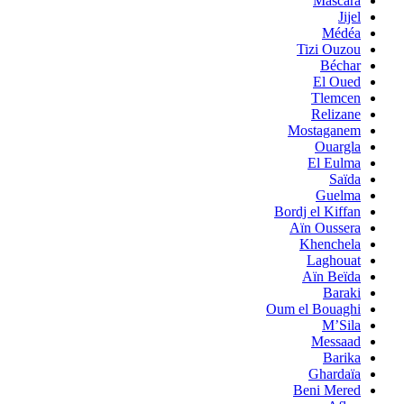
Mascara
Jijel
Médéa
Tizi Ouzou
Béchar
El Oued
Tlemcen
Relizane
Mostaganem
Ouargla
El Eulma
Saïda
Guelma
Bordj el Kiffan
Aïn Oussera
Khenchela
Laghouat
Aïn Beïda
Baraki
Oum el Bouaghi
M’Sila
Messaad
Barika
Ghardaïa
Beni Mered