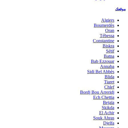
موقعك
Algiers
Boumerdès
Oran
Tébessa
Constantine
Biskra
Sétif
Batna
Bab Ezzouar
Annaba
Sidi Bel Abbès
Blida
Tiaret
Chlef
Bordj Bou Arreridj
Ech Chettia
Bejaïa
Skikda
El Achir
Souk Ahras
Djelfa