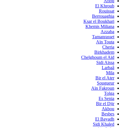
Aflou
El Khroub
Rouissat
Berrouaghia
Ksar el Boukhari
Khemis Miliana
Azzaba
Tamanrasset
Aïn Touta
Cheria
Birkhadem
Chelghoum el Aïd
Sidi Aïssa
Larbaâ
Mila
Bir el Ater
Sougueur
Aïn Fakroun
Tolga
Es Senia
Bir el Djir
Akbou
Besbes
El Bayadh
Sidi Khaled