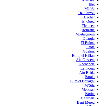
Mascara
Jijel
Médéa
Tizi Ouzou
Béchar
El Oued
Tlemcen
Relizane
Mostaganem
Ouargla
El Eulma
Saïda
Guelma
Bordj el Kiffan
Aïn Oussera
Khenchela
Laghouat
Aïn Beïda
Baraki
Oum el Bouaghi
M’Sila
Messaad
Barika
Ghardaïa
Beni Mered