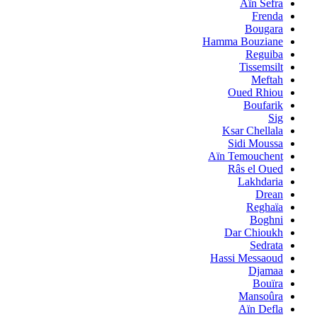
Aïn Sefra
Frenda
Bougara
Hamma Bouziane
Reguiba
Tissemsilt
Meftah
Oued Rhiou
Boufarik
Sig
Ksar Chellala
Sidi Moussa
Aïn Temouchent
Râs el Oued
Lakhdaria
Drean
Reghaïa
Boghni
Dar Chioukh
Sedrata
Hassi Messaoud
Djamaa
Bouïra
Mansoûra
Aïn Defla