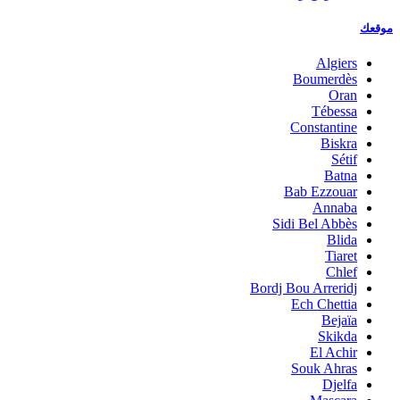
موقعك
Algiers
Boumerdès
Oran
Tébessa
Constantine
Biskra
Sétif
Batna
Bab Ezzouar
Annaba
Sidi Bel Abbès
Blida
Tiaret
Chlef
Bordj Bou Arreridj
Ech Chettia
Bejaïa
Skikda
El Achir
Souk Ahras
Djelfa