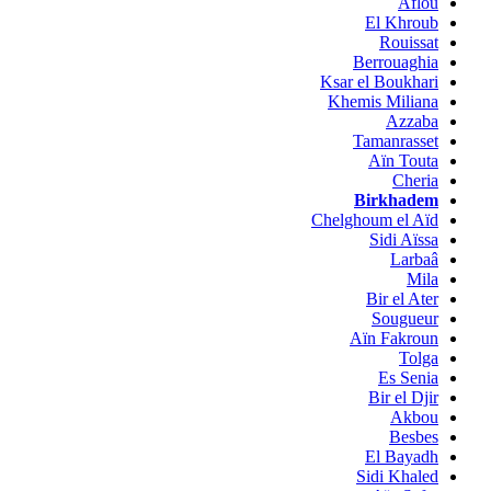
Aflou
El Khroub
Rouissat
Berrouaghia
Ksar el Boukhari
Khemis Miliana
Azzaba
Tamanrasset
Aïn Touta
Cheria
Birkhadem
Chelghoum el Aïd
Sidi Aïssa
Larbaâ
Mila
Bir el Ater
Sougueur
Aïn Fakroun
Tolga
Es Senia
Bir el Djir
Akbou
Besbes
El Bayadh
Sidi Khaled