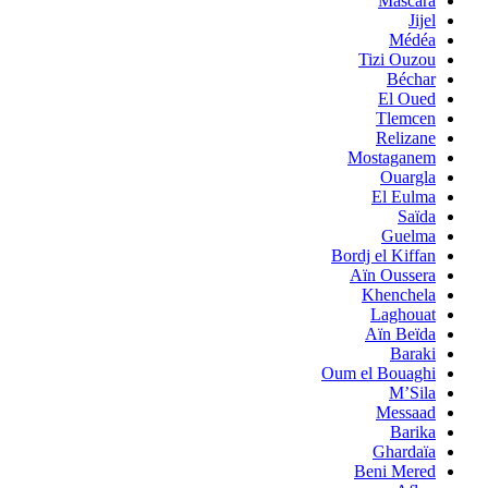
Mascara
Jijel
Médéa
Tizi Ouzou
Béchar
El Oued
Tlemcen
Relizane
Mostaganem
Ouargla
El Eulma
Saïda
Guelma
Bordj el Kiffan
Aïn Oussera
Khenchela
Laghouat
Aïn Beïda
Baraki
Oum el Bouaghi
M’Sila
Messaad
Barika
Ghardaïa
Beni Mered