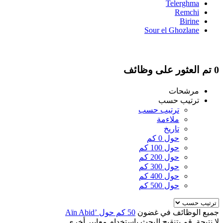
Telerghma
Remchi
Birine
Sour el Ghozlane
0 تم العثور على وظائف
مرشحات
ترتيب حسب
ترتيب حسب
ملاءمة
تاريخ
حول 0 كم
حول 100 كم
حول 200 كم
حول 300 كم
حول 400 كم
حول 500 كم
جميع الوظائف في غضون
50 كم حول ’Aïn Abid
لا نتيجة. قم بتنقيح البحث باستخدام معايير أخرى.