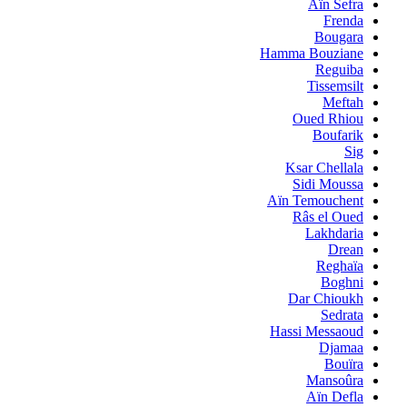
Aïn Sefra
Frenda
Bougara
Hamma Bouziane
Reguiba
Tissemsilt
Meftah
Oued Rhiou
Boufarik
Sig
Ksar Chellala
Sidi Moussa
Aïn Temouchent
Râs el Oued
Lakhdaria
Drean
Reghaïa
Boghni
Dar Chioukh
Sedrata
Hassi Messaoud
Djamaa
Bouïra
Mansoûra
Aïn Defla