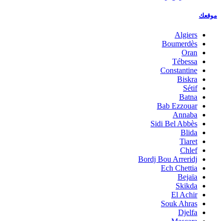
موقعك
Algiers
Boumerdès
Oran
Tébessa
Constantine
Biskra
Sétif
Batna
Bab Ezzouar
Annaba
Sidi Bel Abbès
Blida
Tiaret
Chlef
Bordj Bou Arreridj
Ech Chettia
Bejaïa
Skikda
El Achir
Souk Ahras
Djelfa