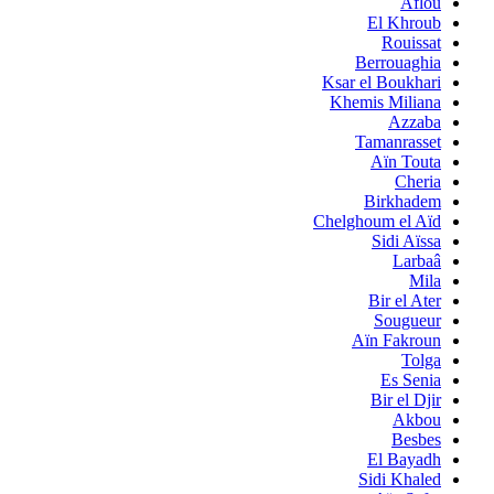
Aflou
El Khroub
Rouissat
Berrouaghia
Ksar el Boukhari
Khemis Miliana
Azzaba
Tamanrasset
Aïn Touta
Cheria
Birkhadem
Chelghoum el Aïd
Sidi Aïssa
Larbaâ
Mila
Bir el Ater
Sougueur
Aïn Fakroun
Tolga
Es Senia
Bir el Djir
Akbou
Besbes
El Bayadh
Sidi Khaled