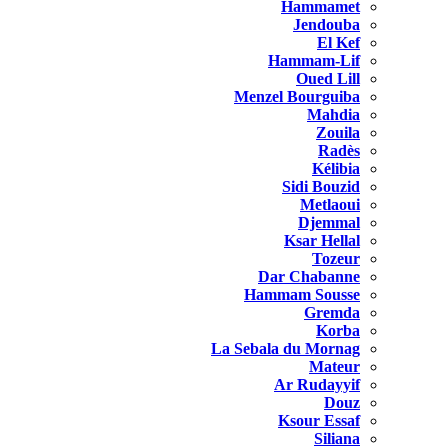
Hammamet
Jendouba
El Kef
Hammam-Lif
Oued Lill
Menzel Bourguiba
Mahdia
Zouila
Radès
Kélibia
Sidi Bouzid
Metlaoui
Djemmal
Ksar Hellal
Tozeur
Dar Chabanne
Hammam Sousse
Gremda
Korba
La Sebala du Mornag
Mateur
Ar Rudayyif
Douz
Ksour Essaf
Siliana