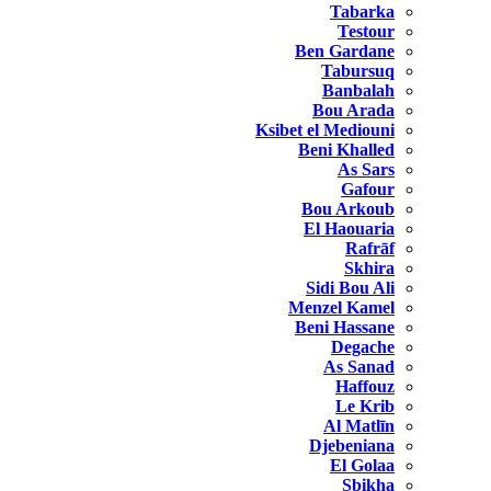
Tabarka
Testour
Ben Gardane
Tabursuq
Banbalah
Bou Arada
Ksibet el Mediouni
Beni Khalled
As Sars
Gafour
Bou Arkoub
El Haouaria
Rafrāf
Skhira
Sidi Bou Ali
Menzel Kamel
Beni Hassane
Degache
As Sanad
Haffouz
Le Krib
Al Matlīn
Djebeniana
El Golaa
Sbikha