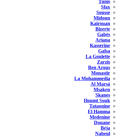
Tunis
Sfax
Sousse
Midoun
Kairouan
Bizerte
Gabès
Ariana
Kasserine
Gafsa
La Goulette
Zarzis
Ben Arous
Monastir
La Mohammedia
Al Marsá
Msaken
Skanes
Houmt Souk
Tataouine
El Hamma
Medenine
Douane
Béja
Nabeul