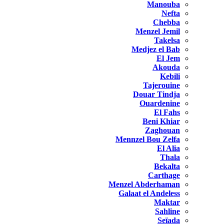
Manouba
Nefta
Chebba
Menzel Jemil
Takelsa
Medjez el Bab
El Jem
Akouda
Kebili
Tajerouine
Douar Tindja
Ouardenine
El Fahs
Beni Khiar
Zaghouan
Mennzel Bou Zelfa
El Alia
Thala
Bekalta
Carthage
Menzel Abderhaman
Galaat el Andeless
Maktar
Sahline
Seïada