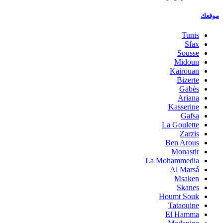
موقعك
Tunis
Sfax
Sousse
Midoun
Kairouan
Bizerte
Gabès
Ariana
Kasserine
Gafsa
La Goulette
Zarzis
Ben Arous
Monastir
La Mohammedia
Al Marsá
Msaken
Skanes
Houmt Souk
Tataouine
El Hamma