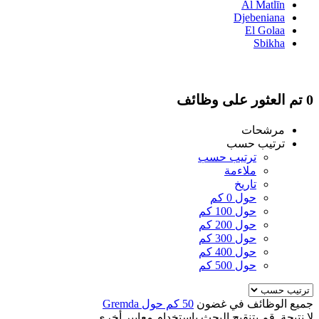
Al Matlīn
Djebeniana
El Golaa
Sbikha
0 تم العثور على وظائف
مرشحات
ترتيب حسب
ترتيب حسب
ملاءمة
تاريخ
حول 0 كم
حول 100 كم
حول 200 كم
حول 300 كم
حول 400 كم
حول 500 كم
جميع الوظائف في غضون
50 كم حول Gremda
لا نتيجة. قم بتنقيح البحث باستخدام معايير أخرى.