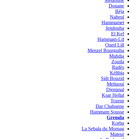
Medenine
Douane
Béja
Nabeul
Hammamet
Jendouba
El Kef
Hammam-Lif
Oued Lill
Menzel Bourguiba
Mahdia
Zouila
Radès
Kélibia
Sidi Bouzid
Metlaoui
Djemmal
Ksar Hellal
Tozeur
Dar Chabanne
Hammam Sousse
Gremda
Korba
La Sebala du Mornag
Mateur