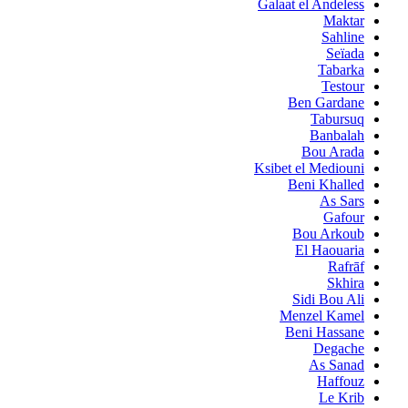
Galaat el Andeless
Maktar
Sahline
Seïada
Tabarka
Testour
Ben Gardane
Tabursuq
Banbalah
Bou Arada
Ksibet el Mediouni
Beni Khalled
As Sars
Gafour
Bou Arkoub
El Haouaria
Rafrāf
Skhira
Sidi Bou Ali
Menzel Kamel
Beni Hassane
Degache
As Sanad
Haffouz
Le Krib