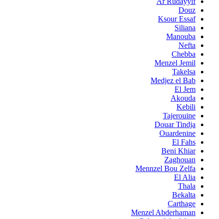
Ar Rudayyif
Douz
Ksour Essaf
Siliana
Manouba
Nefta
Chebba
Menzel Jemil
Takelsa
Medjez el Bab
El Jem
Akouda
Kebili
Tajerouine
Douar Tindja
Ouardenine
El Fahs
Beni Khiar
Zaghouan
Mennzel Bou Zelfa
El Alia
Thala
Bekalta
Carthage
Menzel Abderhaman