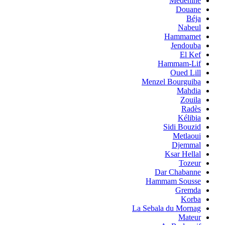
Medenine
Douane
Béja
Nabeul
Hammamet
Jendouba
El Kef
Hammam-Lif
Oued Lill
Menzel Bourguiba
Mahdia
Zouila
Radès
Kélibia
Sidi Bouzid
Metlaoui
Djemmal
Ksar Hellal
Tozeur
Dar Chabanne
Hammam Sousse
Gremda
Korba
La Sebala du Mornag
Mateur