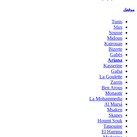
موقعك
Tunis
Sfax
Sousse
Midoun
Kairouan
Bizerte
Gabès
Ariana
Kasserine
Gafsa
La Goulette
Zarzis
Ben Arous
Monastir
La Mohammedia
Al Marsá
Msaken
Skanes
Houmt Souk
Tataouine
El Hamma