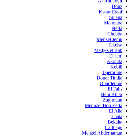
Ar Rudayyif
Douz
Ksour Essaf
Siliana
Manouba
Nefta
Chebba
Menzel Jemil
Takelsa
Medjez el Bab
El Jem
Akouda
Kebili
Tajerouine
Douar Tindja
Ouardenine
El Fahs
Beni Khiar
Zaghouan
Mennzel Bou Zelfa
El Alia
Thala
Bekalta
Carthage
Menzel Abderhaman