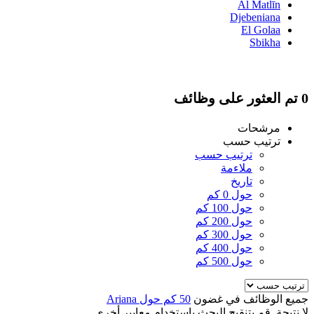
Al Matlīn
Djebeniana
El Golaa
Sbikha
0 تم العثور على وظائف
مرشحات
ترتيب حسب
ترتيب حسب
ملاءمة
تاريخ
حول 0 كم
حول 100 كم
حول 200 كم
حول 300 كم
حول 400 كم
حول 500 كم
جميع الوظائف في غضون
50 كم حول Ariana
لا نتيجة. قم بتنقيح البحث باستخدام معايير أخرى.