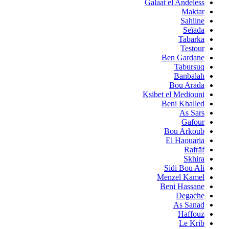
Galaat el Andeless
Maktar
Sahline
Seïada
Tabarka
Testour
Ben Gardane
Tabursuq
Banbalah
Bou Arada
Ksibet el Mediouni
Beni Khalled
As Sars
Gafour
Bou Arkoub
El Haouaria
Rafrāf
Skhira
Sidi Bou Ali
Menzel Kamel
Beni Hassane
Degache
As Sanad
Haffouz
Le Krib