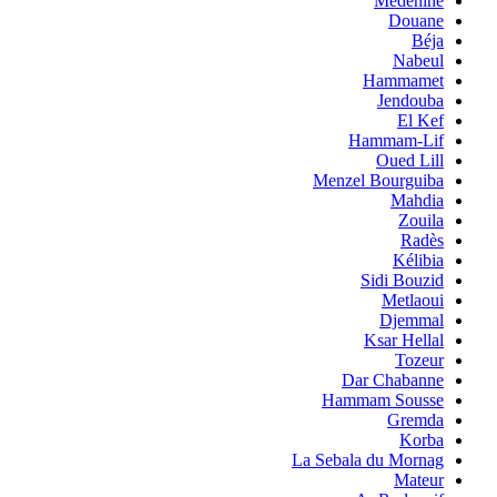
Medenine
Douane
Béja
Nabeul
Hammamet
Jendouba
El Kef
Hammam-Lif
Oued Lill
Menzel Bourguiba
Mahdia
Zouila
Radès
Kélibia
Sidi Bouzid
Metlaoui
Djemmal
Ksar Hellal
Tozeur
Dar Chabanne
Hammam Sousse
Gremda
Korba
La Sebala du Mornag
Mateur