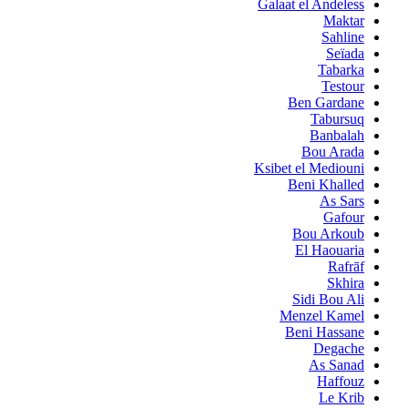
Galaat el Andeless
Maktar
Sahline
Seïada
Tabarka
Testour
Ben Gardane
Tabursuq
Banbalah
Bou Arada
Ksibet el Mediouni
Beni Khalled
As Sars
Gafour
Bou Arkoub
El Haouaria
Rafrāf
Skhira
Sidi Bou Ali
Menzel Kamel
Beni Hassane
Degache
As Sanad
Haffouz
Le Krib