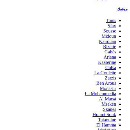
موقعك
Tunis
Sfax
Sousse
Midoun
Kairouan
Bizerte
Gabès
Ariana
Kasserine
Gafsa
La Goulette
Zarzis
Ben Arous
Monastir
La Mohammedia
Al Marsá
Msaken
Skanes
Houmt Souk
Tataouine
El Hamma