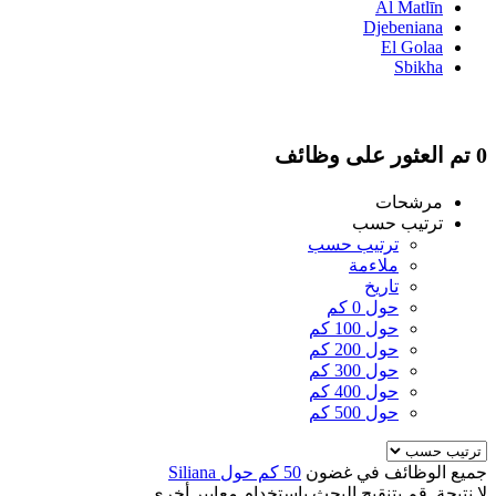
Al Matlīn
Djebeniana
El Golaa
Sbikha
0 تم العثور على وظائف
مرشحات
ترتيب حسب
ترتيب حسب
ملاءمة
تاريخ
حول 0 كم
حول 100 كم
حول 200 كم
حول 300 كم
حول 400 كم
حول 500 كم
جميع الوظائف في غضون
50 كم حول Siliana
لا نتيجة. قم بتنقيح البحث باستخدام معايير أخرى.