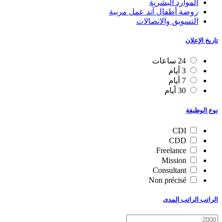
الموارد البشرية
روضة أطفال آند عمل مربية
التسويق والاتصالات
تاريخ الإعلان
24 ساعات
3 أيام
7 أيام
30 أيام
نوع الوظيفة
CDI
CDD
Freelance
Mission
Consultant
Non précisé
الراتب الراتب المدى