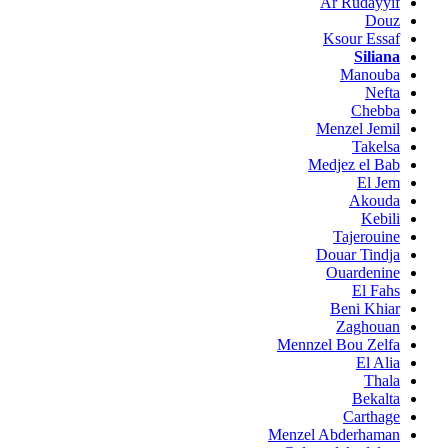
Ar Rudayyif
Douz
Ksour Essaf
Siliana
Manouba
Nefta
Chebba
Menzel Jemil
Takelsa
Medjez el Bab
El Jem
Akouda
Kebili
Tajerouine
Douar Tindja
Ouardenine
El Fahs
Beni Khiar
Zaghouan
Mennzel Bou Zelfa
El Alia
Thala
Bekalta
Carthage
Menzel Abderhaman