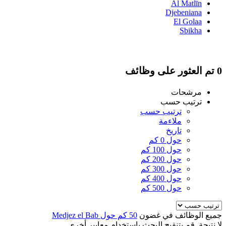
Al Matlīn
Djebeniana
El Golaa
Sbikha
0 تم العثور على وظائف
مرشحات
ترتيب حسب
ترتيب حسب
ملاءمة
تاريخ
حول 0 كم
حول 100 كم
حول 200 كم
حول 300 كم
حول 400 كم
حول 500 كم
جميع الوظائف في غضون
50 كم حول Medjez el Bab
لا نتيجة. قم بتنقيح البحث باستخدام معايير أخرى.