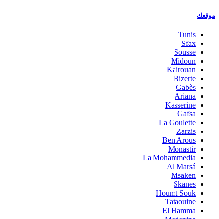
موقعك
Tunis
Sfax
Sousse
Midoun
Kairouan
Bizerte
Gabès
Ariana
Kasserine
Gafsa
La Goulette
Zarzis
Ben Arous
Monastir
La Mohammedia
Al Marsá
Msaken
Skanes
Houmt Souk
Tataouine
El Hamma