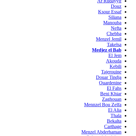
Ar Rudayyif
Douz
Ksour Essaf
Siliana
Manouba
Nefta
Chebba
Menzel Jemil
Takelsa
Medjez el Bab
El Jem
Akouda
Kebili
Tajerouine
Douar Tindja
Ouardenine
El Fahs
Beni Khiar
Zaghouan
Mennzel Bou Zelfa
El Alia
Thala
Bekalta
Carthage
Menzel Abderhaman