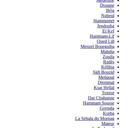
Medenine
Douane
Béja
Nabeul
Hammamet
Jendouba
El Kef
Hammam-Lif
Oued Lill
Menzel Bourguiba
Mahdia
Zouila
Radès
Kélibia
Sidi Bouzid
Metlaoui
Djemmal
Ksar Hellal
Tozeur
Dar Chabanne
Hammam Sousse
Gremda
Korba
La Sebala du Mornag
Mateur