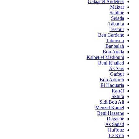
Galaat el Andeless
Maktar
Sahline
Seïada
Tabarka
Testour
Ben Gardane
Tabursuq
Banbalah
Bou Arada
Ksibet el Mediouni
Beni Khalled
As Sars
Gafour
Bou Arkoub
El Haouaria
Rafrāf
Skhira
Sidi Bou Ali
Menzel Kamel
Beni Hassane
Degache
As Sanad
Haffouz
Le Krib