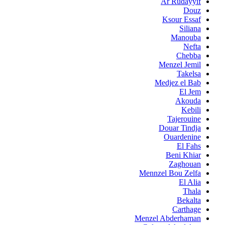
Ar Rudayyif
Douz
Ksour Essaf
Siliana
Manouba
Nefta
Chebba
Menzel Jemil
Takelsa
Medjez el Bab
El Jem
Akouda
Kebili
Tajerouine
Douar Tindja
Ouardenine
El Fahs
Beni Khiar
Zaghouan
Mennzel Bou Zelfa
El Alia
Thala
Bekalta
Carthage
Menzel Abderhaman