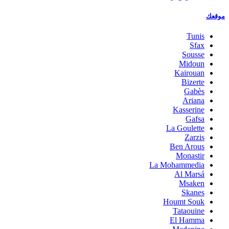
موقعك
Tunis
Sfax
Sousse
Midoun
Kairouan
Bizerte
Gabès
Ariana
Kasserine
Gafsa
La Goulette
Zarzis
Ben Arous
Monastir
La Mohammedia
Al Marsá
Msaken
Skanes
Houmt Souk
Tataouine
El Hamma