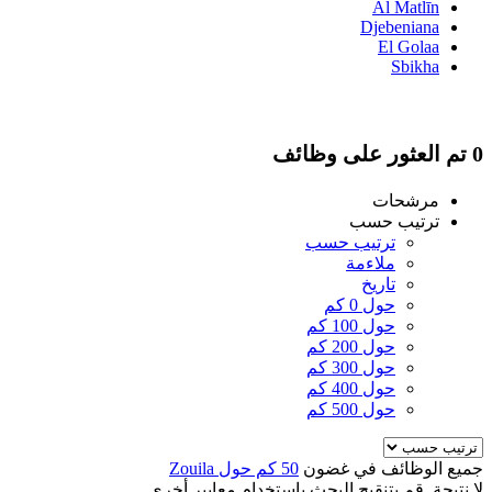
Al Matlīn
Djebeniana
El Golaa
Sbikha
0 تم العثور على وظائف
مرشحات
ترتيب حسب
ترتيب حسب
ملاءمة
تاريخ
حول 0 كم
حول 100 كم
حول 200 كم
حول 300 كم
حول 400 كم
حول 500 كم
جميع الوظائف في غضون
50 كم حول Zouila
لا نتيجة. قم بتنقيح البحث باستخدام معايير أخرى.