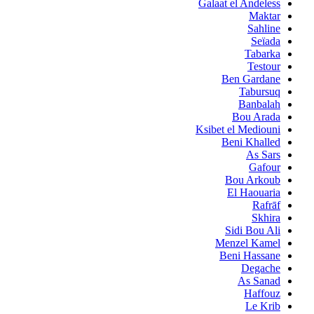
Galaat el Andeless
Maktar
Sahline
Seïada
Tabarka
Testour
Ben Gardane
Tabursuq
Banbalah
Bou Arada
Ksibet el Mediouni
Beni Khalled
As Sars
Gafour
Bou Arkoub
El Haouaria
Rafrāf
Skhira
Sidi Bou Ali
Menzel Kamel
Beni Hassane
Degache
As Sanad
Haffouz
Le Krib