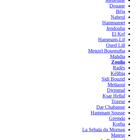
Medenine
Douane
Béja
Nabeul
Hammamet
Jendouba
El Kef
Hammam-Lif
Oued Lill
Menzel Bourguiba
Mahdia
Zouila
Radès
Kélibia
Sidi Bouzid
Metlaoui
Djemmal
Ksar Hellal
Tozeur
Dar Chabanne
Hammam Sousse
Gremda
Korba
La Sebala du Mornag
Mateur