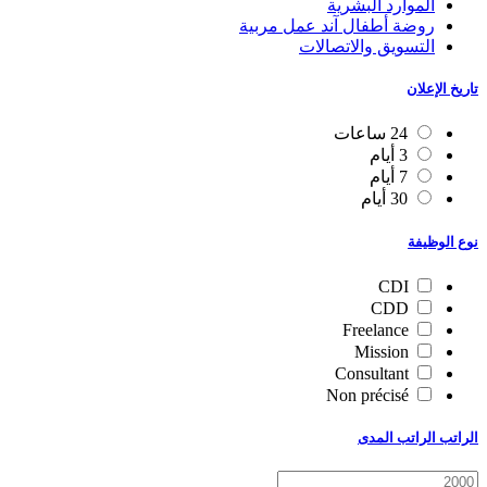
الموارد البشرية
روضة أطفال آند عمل مربية
التسويق والاتصالات
تاريخ الإعلان
24 ساعات
3 أيام
7 أيام
30 أيام
نوع الوظيفة
CDI
CDD
Freelance
Mission
Consultant
Non précisé
الراتب الراتب المدى