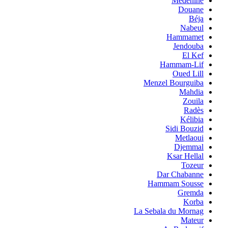
Medenine
Douane
Béja
Nabeul
Hammamet
Jendouba
El Kef
Hammam-Lif
Oued Lill
Menzel Bourguiba
Mahdia
Zouila
Radès
Kélibia
Sidi Bouzid
Metlaoui
Djemmal
Ksar Hellal
Tozeur
Dar Chabanne
Hammam Sousse
Gremda
Korba
La Sebala du Mornag
Mateur