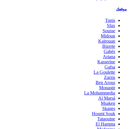
موقعك
Tunis
Sfax
Sousse
Midoun
Kairouan
Bizerte
Gabès
Ariana
Kasserine
Gafsa
La Goulette
Zarzis
Ben Arous
Monastir
La Mohammedia
Al Marsá
Msaken
Skanes
Houmt Souk
Tataouine
El Hamma