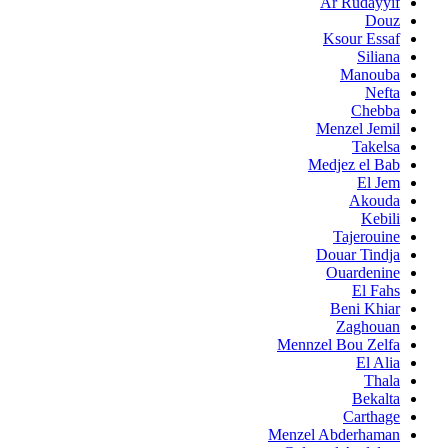
Ar Rudayyif
Douz
Ksour Essaf
Siliana
Manouba
Nefta
Chebba
Menzel Jemil
Takelsa
Medjez el Bab
El Jem
Akouda
Kebili
Tajerouine
Douar Tindja
Ouardenine
El Fahs
Beni Khiar
Zaghouan
Mennzel Bou Zelfa
El Alia
Thala
Bekalta
Carthage
Menzel Abderhaman