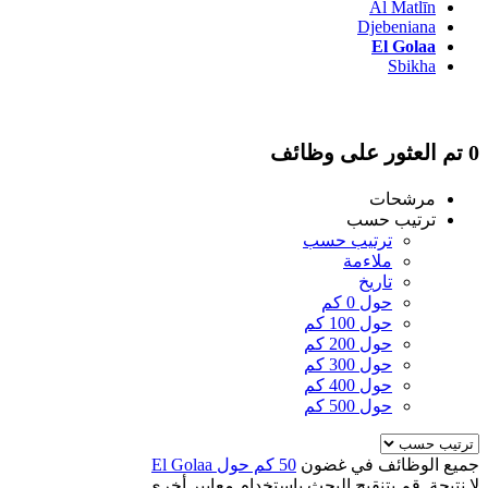
Al Matlīn
Djebeniana
El Golaa
Sbikha
0 تم العثور على وظائف
مرشحات
ترتيب حسب
ترتيب حسب
ملاءمة
تاريخ
حول 0 كم
حول 100 كم
حول 200 كم
حول 300 كم
حول 400 كم
حول 500 كم
جميع الوظائف في غضون
50 كم حول El Golaa
لا نتيجة. قم بتنقيح البحث باستخدام معايير أخرى.