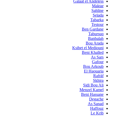
Galaat el Andeless
Maktar
Sahline
Seïada
Tabarka
Testour
Ben Gardane
Tabursuq
Banbalah
Bou Arada
Ksibet el Mediouni
Beni Khalled
As Sars
Gafour
Bou Arkoub
El Haouaria
Rafrāf
Skhira
Sidi Bou Ali
Menzel Kamel
Beni Hassane
Degache
As Sanad
Haffouz
Le Krib