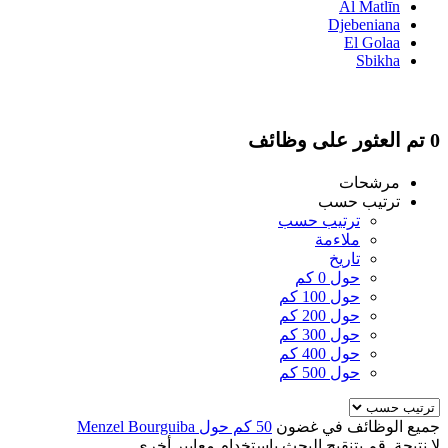
Al Matlīn
Djebeniana
El Golaa
Sbikha
0 تم العثور على وظائف
مرشحات
ترتيب حسب
ترتيب حسب
ملاءمة
تاريخ
حول 0 كم
حول 100 كم
حول 200 كم
حول 300 كم
حول 400 كم
حول 500 كم
جميع الوظائف في غضون
50 كم حول Menzel Bourguiba
لا نتيجة. قم بتنقيح البحث باستخدام معايير أخرى.