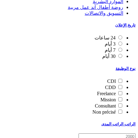
الموارد البشرية
روضة أطفال آند عمل مربية
التسويق والاتصالات
تاريخ الإعلان
24 ساعات
3 أيام
7 أيام
30 أيام
نوع الوظيفة
CDI
CDD
Freelance
Mission
Consultant
Non précisé
الراتب الراتب المدى