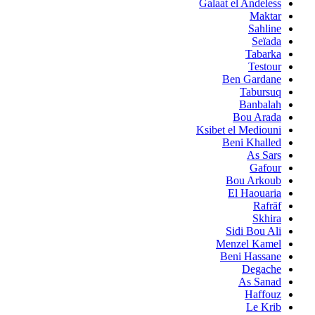
Galaat el Andeless
Maktar
Sahline
Seïada
Tabarka
Testour
Ben Gardane
Tabursuq
Banbalah
Bou Arada
Ksibet el Mediouni
Beni Khalled
As Sars
Gafour
Bou Arkoub
El Haouaria
Rafrāf
Skhira
Sidi Bou Ali
Menzel Kamel
Beni Hassane
Degache
As Sanad
Haffouz
Le Krib