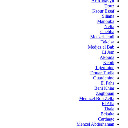
Ar Rudayyif
Douz
Ksour Essaf
Siliana
Manouba
Nefta
Chebba
Menzel Jemil
Takelsa
Medjez el Bab
El Jem
Akouda
Kebili
Tajerouine
Douar Tindja
Ouardenine
El Fahs
Beni Khiar
Zaghouan
Mennzel Bou Zelfa
El Alia
Thala
Bekalta
Carthage
Menzel Abderhaman