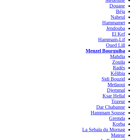
Medenine
Douane
Béja
Nabeul
Hammamet
Jendouba
El Kef
Hammam-Lif
Oued Lill
Menzel Bourguiba
Mahdia
Zouila
Radès
Kélibia
Sidi Bouzid
Metlaoui
Djemmal
Ksar Hellal
Tozeur
Dar Chabanne
Hammam Sousse
Gremda
Korba
La Sebala du Mornag
Mateur