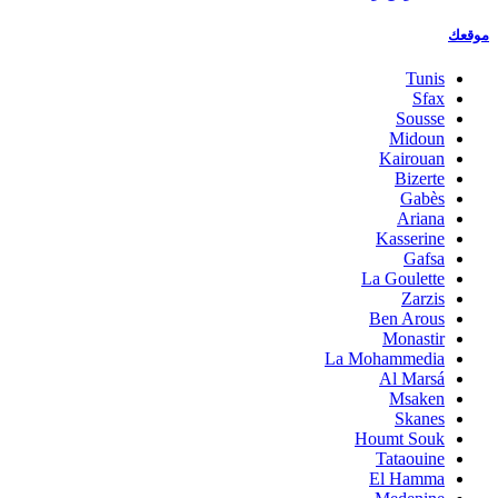
موقعك
Tunis
Sfax
Sousse
Midoun
Kairouan
Bizerte
Gabès
Ariana
Kasserine
Gafsa
La Goulette
Zarzis
Ben Arous
Monastir
La Mohammedia
Al Marsá
Msaken
Skanes
Houmt Souk
Tataouine
El Hamma