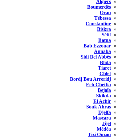
Algiers
Boumerdès
Oran
Tébessa
Constantine
Biskra
Sétif
Batna
Bab Ezzouar
Annaba
Sidi Bel Abbès
Blida
Tiaret
Chlef
Bordj Bou Arreridj
Ech Chettia
Bejaïa
Skikda
El Achir
Souk Ahras
Djelfa
Mascara
Jijel
Médéa
Tizi Ouzou