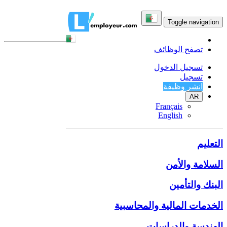
خريطة الموقع
Toggle navigation
تصفح الوظائف
قائمة الفئات والفئات الفرعية
تسجيل الدخول
تسجيل
مدير المبيعات، التسويق
انشر وظيفة
AR
مبيعات التقنية
Français
English
الخدمات العامة
التعليم
السلامة والأمن
البنك والتأمين
الخدمات المالية والمحاسبية
الهندسة والدراسات