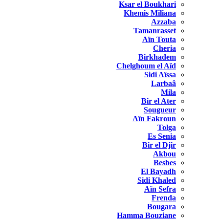
Ksar el Boukhari
Khemis Miliana
Azzaba
Tamanrasset
Aïn Touta
Cheria
Birkhadem
Chelghoum el Aïd
Sidi Aïssa
Larbaâ
Mila
Bir el Ater
Sougueur
Aïn Fakroun
Tolga
Es Senia
Bir el Djir
Akbou
Besbes
El Bayadh
Sidi Khaled
Aïn Sefra
Frenda
Bougara
Hamma Bouziane