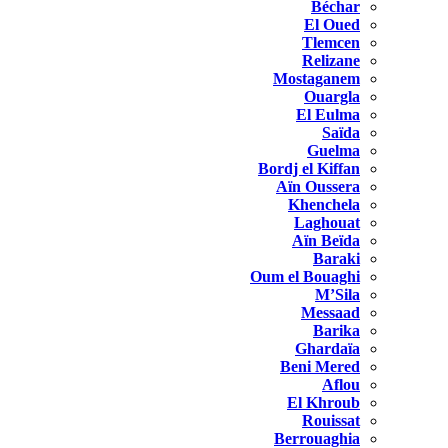
Béchar
El Oued
Tlemcen
Relizane
Mostaganem
Ouargla
El Eulma
Saïda
Guelma
Bordj el Kiffan
Aïn Oussera
Khenchela
Laghouat
Aïn Beïda
Baraki
Oum el Bouaghi
M’Sila
Messaad
Barika
Ghardaïa
Beni Mered
Aflou
El Khroub
Rouissat
Berrouaghia