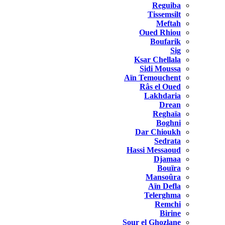
Reguiba
Tissemsilt
Meftah
Oued Rhiou
Boufarik
Sig
Ksar Chellala
Sidi Moussa
Aïn Temouchent
Râs el Oued
Lakhdaria
Drean
Reghaïa
Boghni
Dar Chioukh
Sedrata
Hassi Messaoud
Djamaa
Bouïra
Mansoûra
Aïn Defla
Telerghma
Remchi
Birine
Sour el Ghozlane