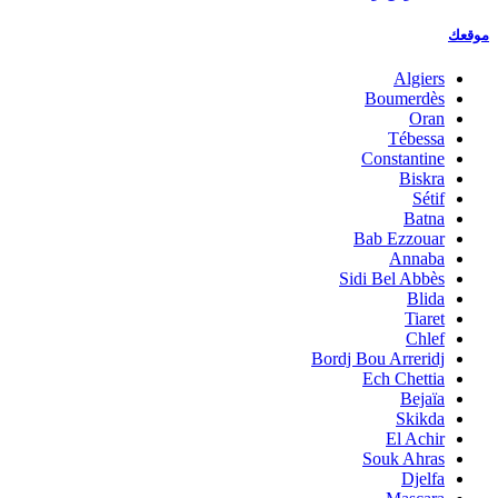
موقعك
Algiers
Boumerdès
Oran
Tébessa
Constantine
Biskra
Sétif
Batna
Bab Ezzouar
Annaba
Sidi Bel Abbès
Blida
Tiaret
Chlef
Bordj Bou Arreridj
Ech Chettia
Bejaïa
Skikda
El Achir
Souk Ahras
Djelfa