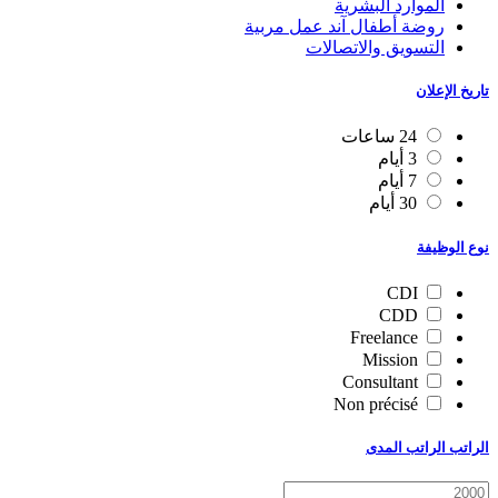
الموارد البشرية
روضة أطفال آند عمل مربية
التسويق والاتصالات
تاريخ الإعلان
24 ساعات
3 أيام
7 أيام
30 أيام
نوع الوظيفة
CDI
CDD
Freelance
Mission
Consultant
Non précisé
الراتب الراتب المدى