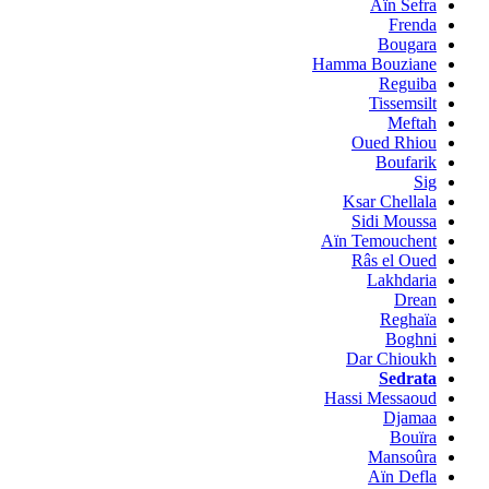
Aïn Sefra
Frenda
Bougara
Hamma Bouziane
Reguiba
Tissemsilt
Meftah
Oued Rhiou
Boufarik
Sig
Ksar Chellala
Sidi Moussa
Aïn Temouchent
Râs el Oued
Lakhdaria
Drean
Reghaïa
Boghni
Dar Chioukh
Sedrata
Hassi Messaoud
Djamaa
Bouïra
Mansoûra
Aïn Defla