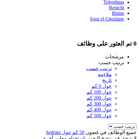
Telerghma
Remchi
Birine
Sour el Ghozlane
0 تم العثور على وظائف
مرشحات
ترتيب حسب
ترتيب حسب
ملاءمة
تاريخ
حول 0 كم
حول 100 كم
حول 200 كم
حول 300 كم
حول 400 كم
حول 500 كم
جميع الوظائف في غضون
50 كم حول Sedrata
لا نتيجة. قم بتنقيح البحث باستخدام معايير أخرى.