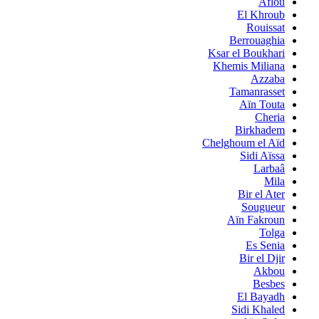
Aflou
El Khroub
Rouissat
Berrouaghia
Ksar el Boukhari
Khemis Miliana
Azzaba
Tamanrasset
Aïn Touta
Cheria
Birkhadem
Chelghoum el Aïd
Sidi Aïssa
Larbaâ
Mila
Bir el Ater
Sougueur
Aïn Fakroun
Tolga
Es Senia
Bir el Djir
Akbou
Besbes
El Bayadh
Sidi Khaled