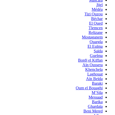
Mascara
Jijel
Médéa
Tizi Ouzou
Béchar
El Oued
Tlemcen
Relizane
Mostaganem
Ouargla
El Eulma
Saïda
Guelma
Bordj el Kiffan
Aïn Oussera
Khenchela
Laghouat
Aïn Beïda
Baraki
Oum el Bouaghi
M’Sila
Messaad
Barika
Ghardaïa
Beni Mered