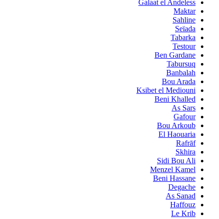
Galaat el Andeless
Maktar
Sahline
Seïada
Tabarka
Testour
Ben Gardane
Tabursuq
Banbalah
Bou Arada
Ksibet el Mediouni
Beni Khalled
As Sars
Gafour
Bou Arkoub
El Haouaria
Rafrāf
Skhira
Sidi Bou Ali
Menzel Kamel
Beni Hassane
Degache
As Sanad
Haffouz
Le Krib