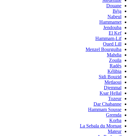
Medenine
Douane
Béja
Nabeul
Hammamet
Jendouba
El Kef
Hammam-Lif
Oued Lill
Menzel Bourguiba
Mahdia
Zouila
Radès
Kélibia
Sidi Bouzid
Metlaoui
Djemmal
Ksar Hellal
Tozeur
Dar Chabanne
Hammam Sousse
Gremda
Korba
La Sebala du Mornag
Mateur