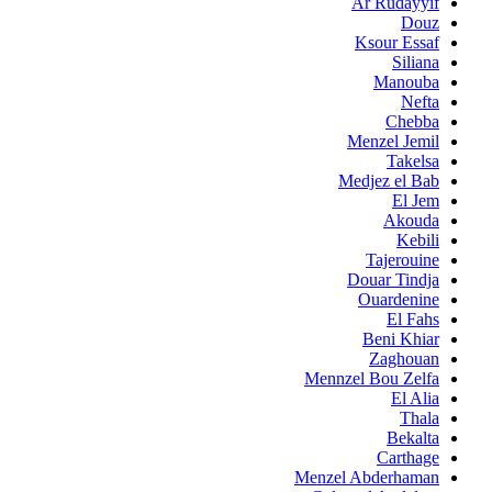
Ar Rudayyif
Douz
Ksour Essaf
Siliana
Manouba
Nefta
Chebba
Menzel Jemil
Takelsa
Medjez el Bab
El Jem
Akouda
Kebili
Tajerouine
Douar Tindja
Ouardenine
El Fahs
Beni Khiar
Zaghouan
Mennzel Bou Zelfa
El Alia
Thala
Bekalta
Carthage
Menzel Abderhaman