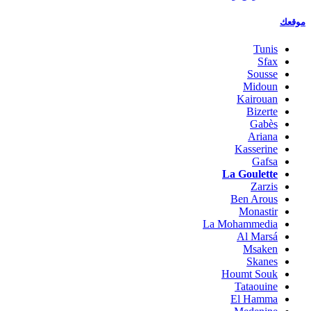
موقعك
Tunis
Sfax
Sousse
Midoun
Kairouan
Bizerte
Gabès
Ariana
Kasserine
Gafsa
La Goulette
Zarzis
Ben Arous
Monastir
La Mohammedia
Al Marsá
Msaken
Skanes
Houmt Souk
Tataouine
El Hamma