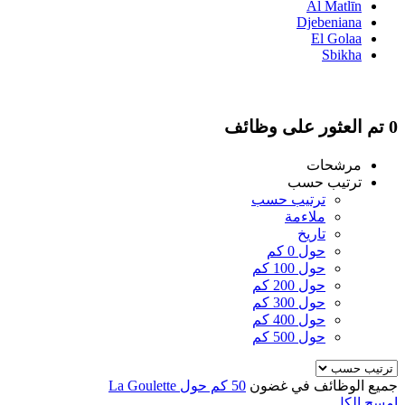
Al Matlīn
Djebeniana
El Golaa
Sbikha
0 تم العثور على وظائف
مرشحات
ترتيب حسب
ترتيب حسب
ملاءمة
تاريخ
حول 0 كم
حول 100 كم
حول 200 كم
حول 300 كم
حول 400 كم
حول 500 كم
جميع الوظائف في غضون
50 كم حول La Goulette
امسح الكل