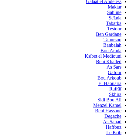
Galaat el Andeless
Maktar
Sahline
Seïada
Tabarka
Testour
Ben Gardane
Tabursuq
Banbalah
Bou Arada
Ksibet el Mediouni
Beni Khalled
As Sars
Gafour
Bou Arkoub
El Haouaria
Rafrāf
Skhira
Sidi Bou Ali
Menzel Kamel
Beni Hassane
Degache
As Sanad
Haffouz
Le Krib