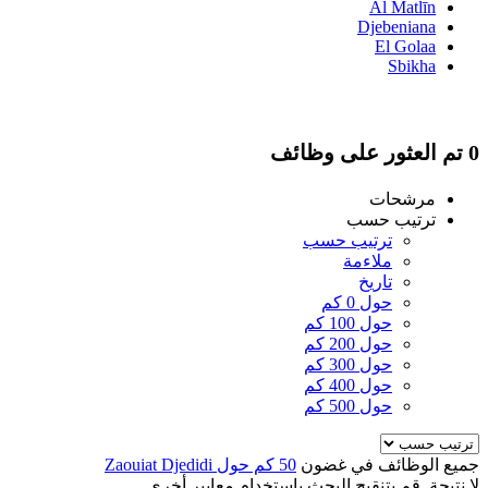
Al Matlīn
Djebeniana
El Golaa
Sbikha
0 تم العثور على وظائف
مرشحات
ترتيب حسب
ترتيب حسب
ملاءمة
تاريخ
حول 0 كم
حول 100 كم
حول 200 كم
حول 300 كم
حول 400 كم
حول 500 كم
جميع الوظائف في غضون
50 كم حول Zaouiat Djedidi
لا نتيجة. قم بتنقيح البحث باستخدام معايير أخرى.