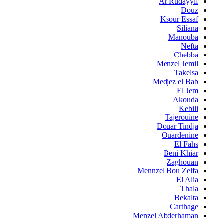
Ar Rudayyif
Douz
Ksour Essaf
Siliana
Manouba
Nefta
Chebba
Menzel Jemil
Takelsa
Medjez el Bab
El Jem
Akouda
Kebili
Tajerouine
Douar Tindja
Ouardenine
El Fahs
Beni Khiar
Zaghouan
Mennzel Bou Zelfa
El Alia
Thala
Bekalta
Carthage
Menzel Abderhaman