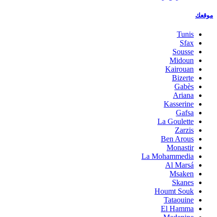
موقعك
Tunis
Sfax
Sousse
Midoun
Kairouan
Bizerte
Gabès
Ariana
Kasserine
Gafsa
La Goulette
Zarzis
Ben Arous
Monastir
La Mohammedia
Al Marsá
Msaken
Skanes
Houmt Souk
Tataouine
El Hamma