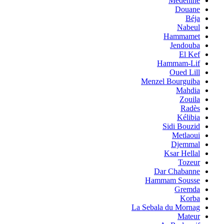
Medenine
Douane
Béja
Nabeul
Hammamet
Jendouba
El Kef
Hammam-Lif
Oued Lill
Menzel Bourguiba
Mahdia
Zouila
Radès
Kélibia
Sidi Bouzid
Metlaoui
Djemmal
Ksar Hellal
Tozeur
Dar Chabanne
Hammam Sousse
Gremda
Korba
La Sebala du Mornag
Mateur