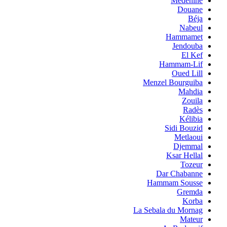
Medenine
Douane
Béja
Nabeul
Hammamet
Jendouba
El Kef
Hammam-Lif
Oued Lill
Menzel Bourguiba
Mahdia
Zouila
Radès
Kélibia
Sidi Bouzid
Metlaoui
Djemmal
Ksar Hellal
Tozeur
Dar Chabanne
Hammam Sousse
Gremda
Korba
La Sebala du Mornag
Mateur