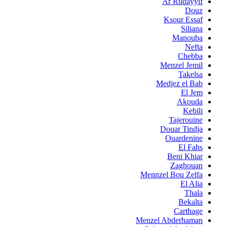
Ar Rudayyif
Douz
Ksour Essaf
Siliana
Manouba
Nefta
Chebba
Menzel Jemil
Takelsa
Medjez el Bab
El Jem
Akouda
Kebili
Tajerouine
Douar Tindja
Ouardenine
El Fahs
Beni Khiar
Zaghouan
Mennzel Bou Zelfa
El Alia
Thala
Bekalta
Carthage
Menzel Abderhaman