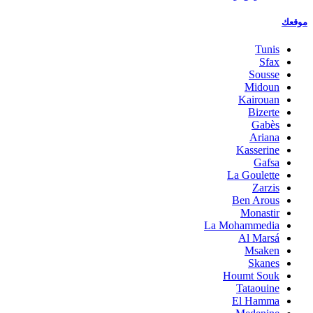
موقعك
Tunis
Sfax
Sousse
Midoun
Kairouan
Bizerte
Gabès
Ariana
Kasserine
Gafsa
La Goulette
Zarzis
Ben Arous
Monastir
La Mohammedia
Al Marsá
Msaken
Skanes
Houmt Souk
Tataouine
El Hamma