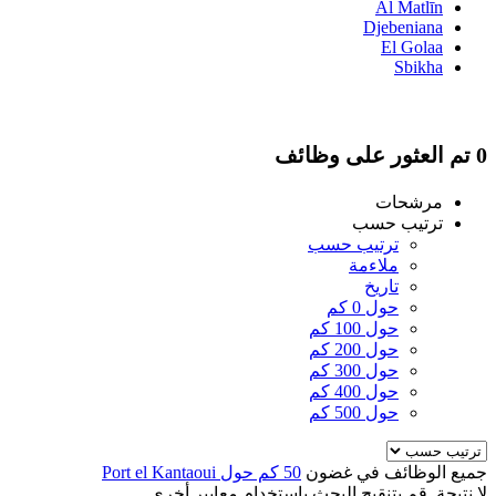
Al Matlīn
Djebeniana
El Golaa
Sbikha
0 تم العثور على وظائف
مرشحات
ترتيب حسب
ترتيب حسب
ملاءمة
تاريخ
حول 0 كم
حول 100 كم
حول 200 كم
حول 300 كم
حول 400 كم
حول 500 كم
جميع الوظائف في غضون
50 كم حول Port el Kantaoui
لا نتيجة. قم بتنقيح البحث باستخدام معايير أخرى.