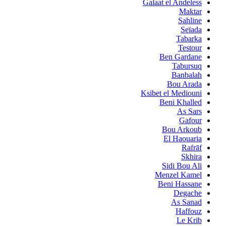
Galaat el Andeless
Maktar
Sahline
Seïada
Tabarka
Testour
Ben Gardane
Tabursuq
Banbalah
Bou Arada
Ksibet el Mediouni
Beni Khalled
As Sars
Gafour
Bou Arkoub
El Haouaria
Rafrāf
Skhira
Sidi Bou Ali
Menzel Kamel
Beni Hassane
Degache
As Sanad
Haffouz
Le Krib