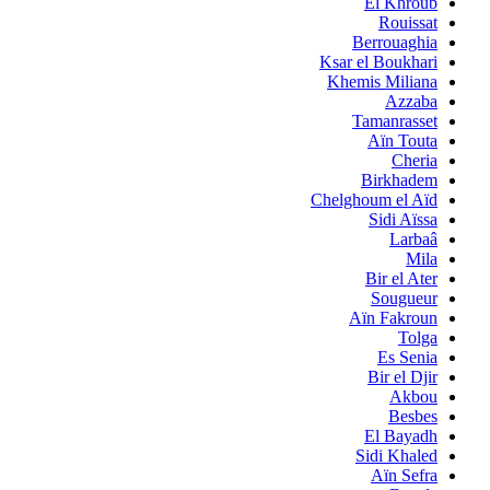
El Khroub
Rouissat
Berrouaghia
Ksar el Boukhari
Khemis Miliana
Azzaba
Tamanrasset
Aïn Touta
Cheria
Birkhadem
Chelghoum el Aïd
Sidi Aïssa
Larbaâ
Mila
Bir el Ater
Sougueur
Aïn Fakroun
Tolga
Es Senia
Bir el Djir
Akbou
Besbes
El Bayadh
Sidi Khaled
Aïn Sefra