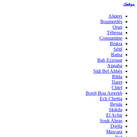
موقعك
Algiers
Boumerdès
Oran
Tébessa
Constantine
Biskra
Sétif
Batna
Bab Ezzouar
Annaba
Sidi Bel Abbès
Blida
Tiaret
Chlef
Bordj Bou Arreridj
Ech Chettia
Bejaïa
Skikda
El Achir
Souk Ahras
Djelfa
Mascara