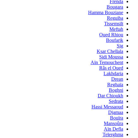
Frenda
Bougara
Hamma Bouziane
Reguiba
Tissemsilt
Meftah
Oued Rhiou
Boufarik
Sig
Ksar Chellala
Sidi Moussa
Aïn Temouchent
Râs el Oued
Lakhdaria
Drean
Reghaïa
Boghni
Dar Chioukh
Sedrata
Hassi Messaoud
Djamaa
Bouïra
Mansoûra
Aïn Defla
Telerghma