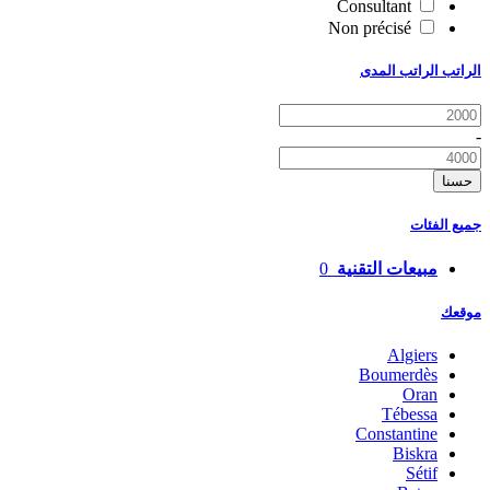
Consultant
Non précisé
الراتب الراتب المدى
-
حسنا
جميع الفئات
مبيعات التقنية
0
موقعك
Algiers
Boumerdès
Oran
Tébessa
Constantine
Biskra
Sétif