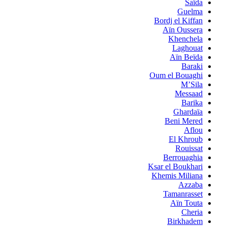
Saïda
Guelma
Bordj el Kiffan
Aïn Oussera
Khenchela
Laghouat
Aïn Beïda
Baraki
Oum el Bouaghi
M’Sila
Messaad
Barika
Ghardaïa
Beni Mered
Aflou
El Khroub
Rouissat
Berrouaghia
Ksar el Boukhari
Khemis Miliana
Azzaba
Tamanrasset
Aïn Touta
Cheria
Birkhadem