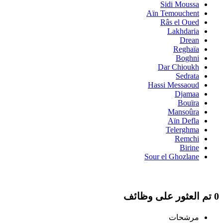
Sidi Moussa
Aïn Temouchent
Râs el Oued
Lakhdaria
Drean
Reghaïa
Boghni
Dar Chioukh
Sedrata
Hassi Messaoud
Djamaa
Bouïra
Mansoûra
Aïn Defla
Telerghma
Remchi
Birine
Sour el Ghozlane
0 تم العثور على وظائف
مرشحات