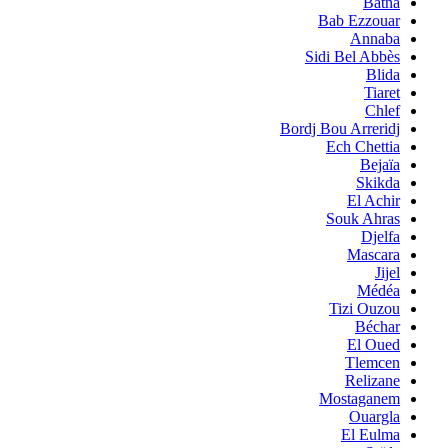
Batna
Bab Ezzouar
Annaba
Sidi Bel Abbès
Blida
Tiaret
Chlef
Bordj Bou Arreridj
Ech Chettia
Bejaïa
Skikda
El Achir
Souk Ahras
Djelfa
Mascara
Jijel
Médéa
Tizi Ouzou
Béchar
El Oued
Tlemcen
Relizane
Mostaganem
Ouargla
El Eulma