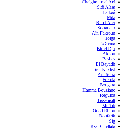
Chelghoum el Aïd
Sidi Aïssa
Larbaâ
Mila
Bir el Ater
Sougueur
Aïn Fakroun
Tolga
Es Senia
Bir el Djir
Akbou
Besbes
El Bayadh
Sidi Khaled
Aïn Sefra
Frenda
Bougara
Hamma Bouziane
Reguiba
Tissemsilt
Meftah
Oued Rhiou
Boufarik
Sig
Ksar Chellala