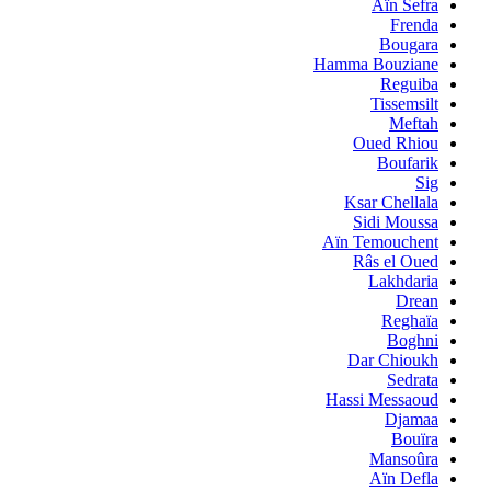
Aïn Sefra
Frenda
Bougara
Hamma Bouziane
Reguiba
Tissemsilt
Meftah
Oued Rhiou
Boufarik
Sig
Ksar Chellala
Sidi Moussa
Aïn Temouchent
Râs el Oued
Lakhdaria
Drean
Reghaïa
Boghni
Dar Chioukh
Sedrata
Hassi Messaoud
Djamaa
Bouïra
Mansoûra
Aïn Defla