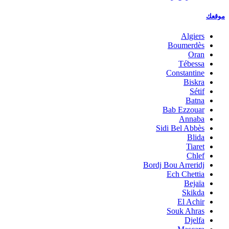
موقعك
Algiers
Boumerdès
Oran
Tébessa
Constantine
Biskra
Sétif
Batna
Bab Ezzouar
Annaba
Sidi Bel Abbès
Blida
Tiaret
Chlef
Bordj Bou Arreridj
Ech Chettia
Bejaïa
Skikda
El Achir
Souk Ahras
Djelfa