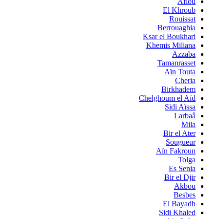
Aflou
El Khroub
Rouissat
Berrouaghia
Ksar el Boukhari
Khemis Miliana
Azzaba
Tamanrasset
Aïn Touta
Cheria
Birkhadem
Chelghoum el Aïd
Sidi Aïssa
Larbaâ
Mila
Bir el Ater
Sougueur
Aïn Fakroun
Tolga
Es Senia
Bir el Djir
Akbou
Besbes
El Bayadh
Sidi Khaled