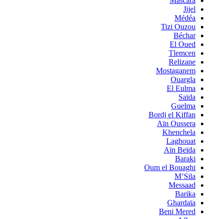
Mascara
Jijel
Médéa
Tizi Ouzou
Béchar
El Oued
Tlemcen
Relizane
Mostaganem
Ouargla
El Eulma
Saïda
Guelma
Bordj el Kiffan
Aïn Oussera
Khenchela
Laghouat
Aïn Beïda
Baraki
Oum el Bouaghi
M’Sila
Messaad
Barika
Ghardaïa
Beni Mered