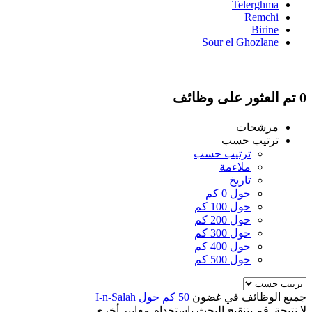
Telerghma
Remchi
Birine
Sour el Ghozlane
0 تم العثور على وظائف
مرشحات
ترتيب حسب
ترتيب حسب
ملاءمة
تاريخ
حول 0 كم
حول 100 كم
حول 200 كم
حول 300 كم
حول 400 كم
حول 500 كم
جميع الوظائف في غضون
50 كم حول I-n-Salah
لا نتيجة. قم بتنقيح البحث باستخدام معايير أخرى.